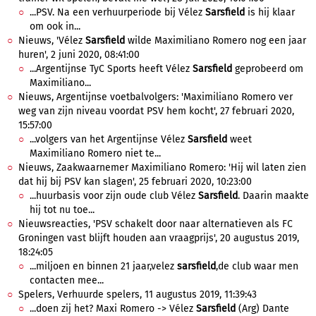
...PSV. Na een verhuurperiode bij Vélez
Sarsfield
is hij klaar
om ook in...
Nieuws, 'Vélez
Sarsfield
wilde Maximiliano Romero nog een jaar
huren', 2 juni 2020, 08:41:00
...Argentijnse TyC Sports heeft Vélez
Sarsfield
geprobeerd om
Maximiliano...
Nieuws, Argentijnse voetbalvolgers: 'Maximiliano Romero ver
weg van zijn niveau voordat PSV hem kocht', 27 februari 2020,
15:57:00
...volgers van het Argentijnse Vélez
Sarsfield
weet
Maximiliano Romero niet te...
Nieuws, Zaakwaarnemer Maximiliano Romero: 'Hij wil laten zien
dat hij bij PSV kan slagen', 25 februari 2020, 10:23:00
...huurbasis voor zijn oude club Vélez
Sarsfield
. Daarin maakte
hij tot nu toe...
Nieuwsreacties, 'PSV schakelt door naar alternatieven als FC
Groningen vast blijft houden aan vraagprijs', 20 augustus 2019,
18:24:05
...miljoen en binnen 21 jaar,velez
sarsfield
,de club waar men
contacten mee...
Spelers, Verhuurde spelers, 11 augustus 2019, 11:39:43
...doen zij het? Maxi Romero -> Vélez
Sarsfield
(Arg) Dante