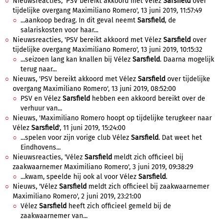
Nieuwsreacties, 'PSV bereikt akkoord met Vélez
Sarsfield
over
tijdelijke overgang Maximiliano Romero', 13 juni 2019, 11:57:49
...aankoop bedrag. In dit geval neemt
Sarsfield
, de
salariskosten voor haar...
Nieuwsreacties, 'PSV bereikt akkoord met Vélez
Sarsfield
over
tijdelijke overgang Maximiliano Romero', 13 juni 2019, 10:15:32
...seizoen lang kan knallen bij Vélez
Sarsfield
. Daarna mogelijk
terug naar...
Nieuws, 'PSV bereikt akkoord met Vélez
Sarsfield
over tijdelijke
overgang Maximiliano Romero', 13 juni 2019, 08:52:00
PSV en Vélez
Sarsfield
hebben een akkoord bereikt over de
verhuur van...
Nieuws, 'Maximiliano Romero hoopt op tijdelijke terugkeer naar
Vélez
Sarsfield
', 11 juni 2019, 15:24:00
...spelen voor zijn vorige club Vélez
Sarsfield
. Dat weet het
Eindhovens...
Nieuwsreacties, 'Vélez
Sarsfield
meldt zich officieel bij
zaakwaarnemer Maximiliano Romero', 3 juni 2019, 09:38:29
...kwam, speelde hij ook al voor Vélez
Sarsfield
.
Nieuws, 'Vélez
Sarsfield
meldt zich officieel bij zaakwaarnemer
Maximiliano Romero', 2 juni 2019, 23:21:00
Vélez
Sarsfield
heeft zich officieel gemeld bij de
zaakwaarnemer van...