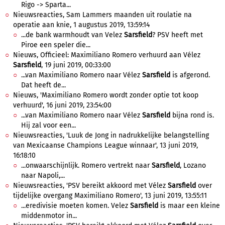
Rigo -> Sparta...
Nieuwsreacties, Sam Lammers maanden uit roulatie na
operatie aan knie, 1 augustus 2019, 13:59:14
...de bank warmhoudt van Velez
Sarsfield
? PSV heeft met
Piroe een speler die...
Nieuws, Officieel: Maximiliano Romero verhuurd aan Vélez
Sarsfield
, 19 juni 2019, 00:33:00
...van Maximiliano Romero naar Vélez
Sarsfield
is afgerond.
Dat heeft de...
Nieuws, 'Maximiliano Romero wordt zonder optie tot koop
verhuurd', 16 juni 2019, 23:54:00
...van Maximiliano Romero naar Vélez
Sarsfield
bijna rond is.
Hij zal voor een...
Nieuwsreacties, 'Luuk de Jong in nadrukkelijke belangstelling
van Mexicaanse Champions League winnaar', 13 juni 2019,
16:18:10
...onwaarschijnlijk. Romero vertrekt naar
Sarsfield
, Lozano
naar Napoli,...
Nieuwsreacties, 'PSV bereikt akkoord met Vélez
Sarsfield
over
tijdelijke overgang Maximiliano Romero', 13 juni 2019, 13:55:11
...eredivisie moeten komen. Velez
Sarsfield
is maar een kleine
middenmotor in...