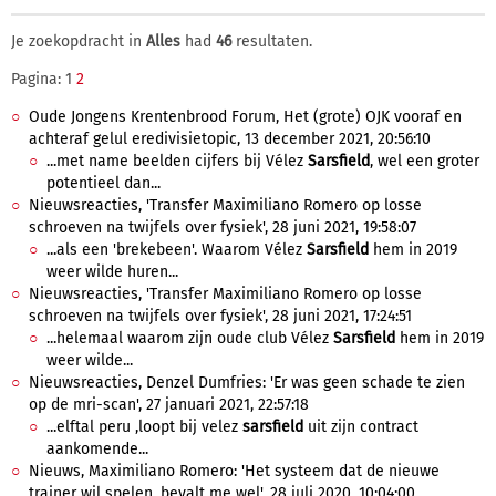
Je zoekopdracht in
Alles
had
46
resultaten.
Pagina: 1
2
Oude Jongens Krentenbrood Forum, Het (grote) OJK vooraf en
achteraf gelul eredivisietopic, 13 december 2021, 20:56:10
...met name beelden cijfers bij Vélez
Sarsfield
, wel een groter
potentieel dan...
Nieuwsreacties, 'Transfer Maximiliano Romero op losse
schroeven na twijfels over fysiek', 28 juni 2021, 19:58:07
...als een 'brekebeen'. Waarom Vélez
Sarsfield
hem in 2019
weer wilde huren...
Nieuwsreacties, 'Transfer Maximiliano Romero op losse
schroeven na twijfels over fysiek', 28 juni 2021, 17:24:51
...helemaal waarom zijn oude club Vélez
Sarsfield
hem in 2019
weer wilde...
Nieuwsreacties, Denzel Dumfries: 'Er was geen schade te zien
op de mri-scan', 27 januari 2021, 22:57:18
...elftal peru ,loopt bij velez
sarsfield
uit zijn contract
aankomende...
Nieuws, Maximiliano Romero: 'Het systeem dat de nieuwe
trainer wil spelen, bevalt me wel', 28 juli 2020, 10:04:00