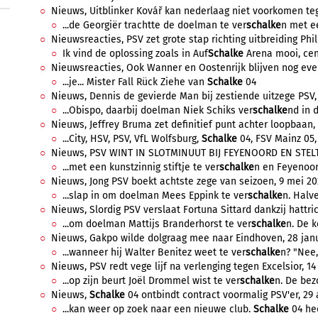
Nieuws, Uitblinker Kovář kan nederlaag niet voorkomen tegen 
...de Georgiër trachtte de doelman te ver
schalke
n met een
Nieuwsreacties, PSV zet grote stap richting uitbreiding Phili
Ik vind de oplossing zoals in Auf
Schalke
Arena mooi, cent
Nieuwsreacties, Ook Wanner en Oostenrijk blijven nog even 
...je... Mister Fall Rück Ziehe van
Schalke
04
Nieuws, Dennis de gevierde Man bij zestiende uitzege PSV, 
...Obispo, daarbij doelman Niek Schiks ver
schalke
nd in 
Nieuws, Jeffrey Bruma zet definitief punt achter loopbaan,
...City, HSV, PSV, VfL Wolfsburg,
Schalke
04, FSV Mainz 05,
Nieuws, PSV WINT IN SLOTMINUUT BIJ FEYENOORD EN STELT T
...met een kunstzinnig stiftje te ver
schalke
n en Feyenoor
Nieuws, Jong PSV boekt achtste zege van seizoen, 9 mei 202
...slap in om doelman Mees Eppink te ver
schalke
n. Halv
Nieuws, Slordig PSV verslaat Fortuna Sittard dankzij hattrick
...om doelman Mattijs Branderhorst te ver
schalke
n. De k
Nieuws, Gakpo wilde dolgraag mee naar Eindhoven, 28 janua
...wanneer hij Walter Benitez weet te ver
schalke
n? "Nee, 
Nieuws, PSV redt vege lijf na verlenging tegen Excelsior, 14 
...op zijn beurt Joël Drommel wist te ver
schalke
n. De bez
Nieuws,
Schalke
04 ontbindt contract voormalig PSV'er, 29 
...kan weer op zoek naar een nieuwe club.
Schalke
04 hee