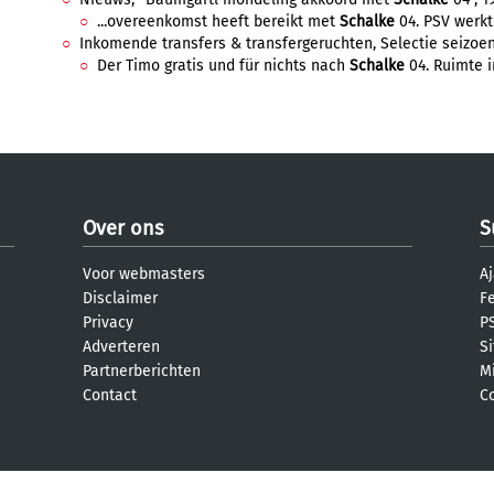
...overeenkomst heeft bereikt met
Schalke
04. PSV werkt 
Inkomende transfers & transfergeruchten, Selectie seizoen 23
Der Timo gratis und für nichts nach
Schalke
04. Ruimte in
Over ons
S
Voor webmasters
Aj
Disclaimer
F
Privacy
PS
Adverteren
S
Partnerberichten
M
Contact
C