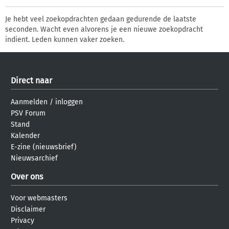
Je hebt veel zoekopdrachten gedaan gedurende de laatste
seconden. Wacht even alvorens je een nieuwe zoekopdracht
indient. Leden kunnen vaker zoeken.
Direct naar
Aanmelden
/
inloggen
PSV Forum
Stand
Kalender
E-zine (nieuwsbrief)
Nieuwsarchief
Over ons
Voor webmasters
Disclaimer
Privacy