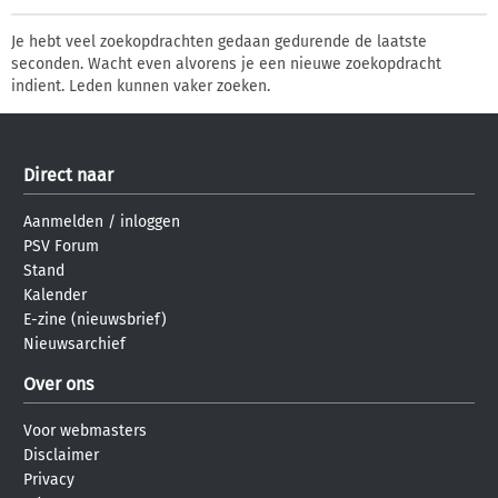
Je hebt veel zoekopdrachten gedaan gedurende de laatste
seconden. Wacht even alvorens je een nieuwe zoekopdracht
indient. Leden kunnen vaker zoeken.
Direct naar
Aanmelden
/
inloggen
PSV Forum
Stand
Kalender
E-zine (nieuwsbrief)
Nieuwsarchief
Over ons
Voor webmasters
Disclaimer
Privacy