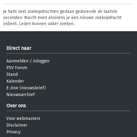
Je hebt veel zoekopdrachten gedaan gedurende de laatste
seconden. Wacht even alvorens je een nieuwe zoekopdracht
indient. Leden kunnen vaker zoeken.
Direct naar
Aanmelden
/
inloggen
PSV Forum
Stand
Kalender
E-zine (nieuwsbrief)
Nieuwsarchief
Over ons
Voor webmasters
Disclaimer
Privacy