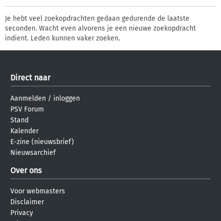
Je hebt veel zoekopdrachten gedaan gedurende de laatste
seconden. Wacht even alvorens je een nieuwe zoekopdracht
indient. Leden kunnen vaker zoeken.
Direct naar
Aanmelden
/
inloggen
PSV Forum
Stand
Kalender
E-zine (nieuwsbrief)
Nieuwsarchief
Over ons
Voor webmasters
Disclaimer
Privacy