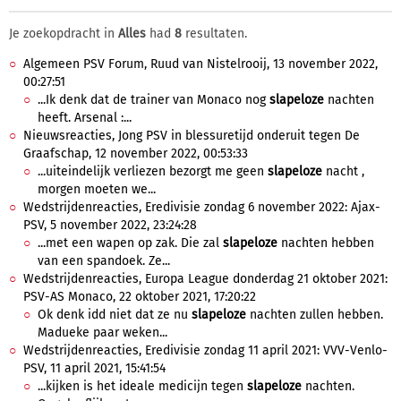
Je zoekopdracht in
Alles
had
8
resultaten.
Algemeen PSV Forum, Ruud van Nistelrooij, 13 november 2022,
00:27:51
...Ik denk dat de trainer van Monaco nog
slapeloze
nachten
heeft. Arsenal :...
Nieuwsreacties, Jong PSV in blessuretijd onderuit tegen De
Graafschap, 12 november 2022, 00:53:33
...uiteindelijk verliezen bezorgt me geen
slapeloze
nacht ,
morgen moeten we...
Wedstrijdenreacties, Eredivisie zondag 6 november 2022: Ajax-
PSV, 5 november 2022, 23:24:28
...met een wapen op zak. Die zal
slapeloze
nachten hebben
van een spandoek. Ze...
Wedstrijdenreacties, Europa League donderdag 21 oktober 2021:
PSV-AS Monaco, 22 oktober 2021, 17:20:22
Ok denk idd niet dat ze nu
slapeloze
nachten zullen hebben.
Madueke paar weken...
Wedstrijdenreacties, Eredivisie zondag 11 april 2021: VVV-Venlo-
PSV, 11 april 2021, 15:41:54
...kijken is het ideale medicijn tegen
slapeloze
nachten.