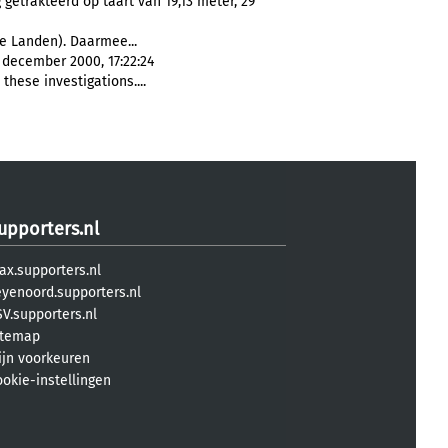
getrakteerd op taart van 19,13 meter, 29
 Landen). Daarmee...
8 december 2000, 17:22:24
these investigations....
upporters.nl
ax.supporters.nl
eyenoord.supporters.nl
V.supporters.nl
itemap
ijn voorkeuren
ookie-instellingen