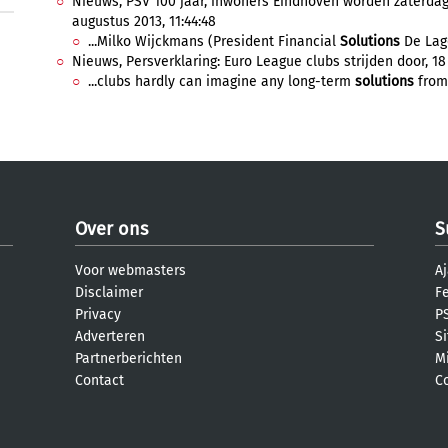
Nieuws, PSV 100 jaar, inwoners Eindhoven worden zaterdag 
augustus 2013, 11:44:48
...Milko Wijckmans (President Financial
Solutions
De Lage
Nieuws, Persverklaring: Euro League clubs strijden door, 1
...clubs hardly can imagine any long-term
solutions
from 
Over ons
S
Voor webmasters
Aj
Disclaimer
F
Privacy
PS
Adverteren
S
Partnerberichten
M
Contact
C