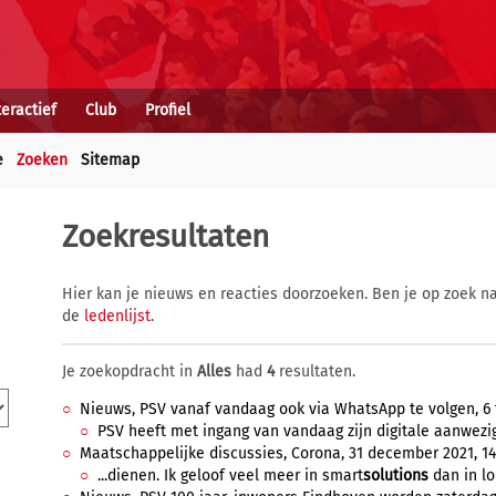
teractief
Club
Profiel
e
Zoeken
Sitemap
Zoekresultaten
Hier kan je nieuws en reacties doorzoeken. Ben je op zoek na
de
ledenlijst
.
Je zoekopdracht in
Alles
had
4
resultaten.
Nieuws, PSV vanaf vandaag ook via WhatsApp te volgen, 6 f
PSV heeft met ingang van vandaag zijn digitale aanwezigh
Maatschappelijke discussies, Corona, 31 december 2021, 14:
...dienen. Ik geloof veel meer in smart
solutions
dan in lo