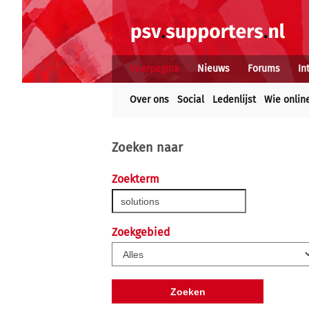
Voorpagina
Nieuws
Forums
In
Over ons
Social
Ledenlijst
Wie onlin
Zoeken naar
Zoekterm
Zoekgebied