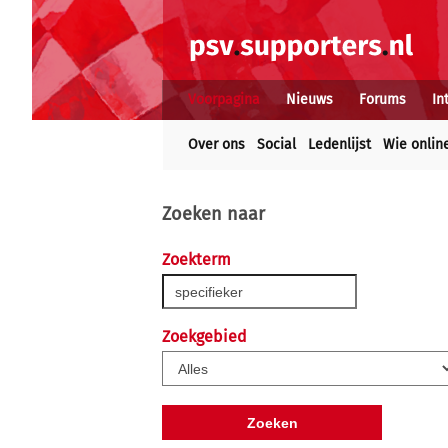
Voorpagina
Nieuws
Forums
In
Over ons
Social
Ledenlijst
Wie onlin
Zoeken naar
Zoekterm
Zoekgebied