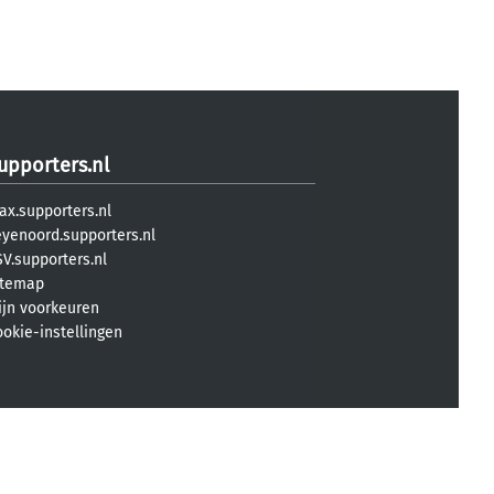
upporters.nl
ax.supporters.nl
eyenoord.supporters.nl
V.supporters.nl
itemap
ijn voorkeuren
ookie-instellingen