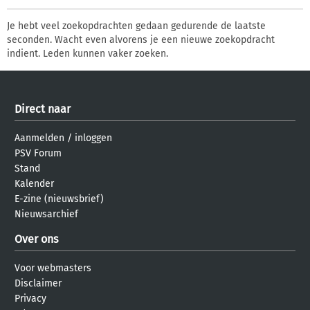
Je hebt veel zoekopdrachten gedaan gedurende de laatste
seconden. Wacht even alvorens je een nieuwe zoekopdracht
indient. Leden kunnen vaker zoeken.
Direct naar
Aanmelden
/
inloggen
PSV Forum
Stand
Kalender
E-zine (nieuwsbrief)
Nieuwsarchief
Over ons
Voor webmasters
Disclaimer
Privacy