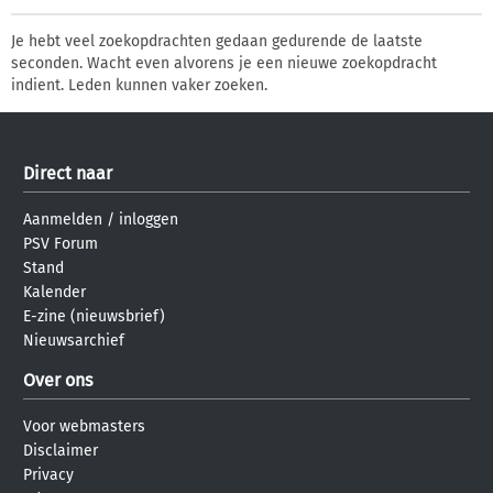
Je hebt veel zoekopdrachten gedaan gedurende de laatste
seconden. Wacht even alvorens je een nieuwe zoekopdracht
indient. Leden kunnen vaker zoeken.
Direct naar
Aanmelden
/
inloggen
PSV Forum
Stand
Kalender
E-zine (nieuwsbrief)
Nieuwsarchief
Over ons
Voor webmasters
Disclaimer
Privacy