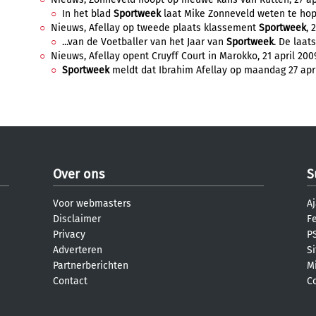
In het blad
Sportweek
laat Mike Zonneveld weten te hop
Nieuws, Afellay op tweede plaats klassement
Sportweek
, 
...van de Voetballer van het Jaar van
Sportweek
. De laats
Nieuws, Afellay opent Cruyff Court in Marokko, 21 april 2009
Sportweek
meldt dat Ibrahim Afellay op maandag 27 april
Over ons
S
Voor webmasters
Aj
Disclaimer
F
Privacy
PS
Adverteren
S
Partnerberichten
M
Contact
C