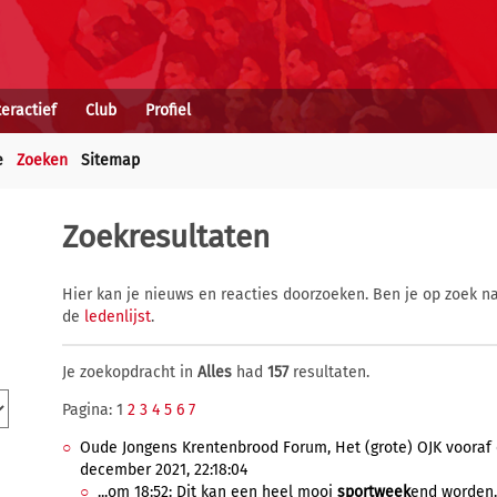
teractief
Club
Profiel
e
Zoeken
Sitemap
Zoekresultaten
Hier kan je nieuws en reacties doorzoeken. Ben je op zoek na
de
ledenlijst
.
Je zoekopdracht in
Alles
had
157
resultaten.
Pagina: 1
2
3
4
5
6
7
Oude Jongens Krentenbrood Forum, Het (grote) OJK vooraf e
december 2021, 22:18:04
...om 18:52: Dit kan een heel mooi
sportweek
end worden..