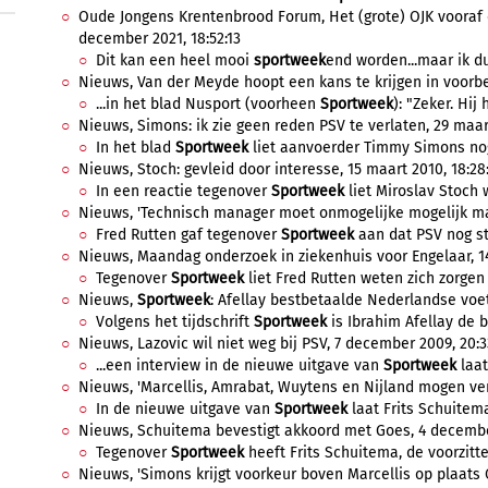
Oude Jongens Krentenbrood Forum, Het (grote) OJK vooraf e
december 2021, 18:52:13
Dit kan een heel mooi
sportweek
end worden...maar ik du
Nieuws, Van der Meyde hoopt een kans te krijgen in voorber
...in het blad Nusport (voorheen
Sportweek
): "Zeker. Hij
Nieuws, Simons: ik zie geen reden PSV te verlaten, 29 maart
In het blad
Sportweek
liet aanvoerder Timmy Simons no
Nieuws, Stoch: gevleid door interesse, 15 maart 2010, 18:28
In een reactie tegenover
Sportweek
liet Miroslav Stoch w
Nieuws, 'Technisch manager moet onmogelijke mogelijk mak
Fred Rutten gaf tegenover
Sportweek
aan dat PSV nog st
Nieuws, Maandag onderzoek in ziekenhuis voor Engelaar, 14 
Tegenover
Sportweek
liet Fred Rutten weten zich zorgen
Nieuws,
Sportweek
: Afellay bestbetaalde Nederlandse voetb
Volgens het tijdschrift
Sportweek
is Ibrahim Afellay de b
Nieuws, Lazovic wil niet weg bij PSV, 7 december 2009, 20:3
...een interview in de nieuwe uitgave van
Sportweek
laat
Nieuws, 'Marcellis, Amrabat, Wuytens en Nijland mogen ver
In de nieuwe uitgave van
Sportweek
laat Frits Schuitema
Nieuws, Schuitema bevestigt akkoord met Goes, 4 december
Tegenover
Sportweek
heeft Frits Schuitema, de voorzitte
Nieuws, 'Simons krijgt voorkeur boven Marcellis op plaats Oo