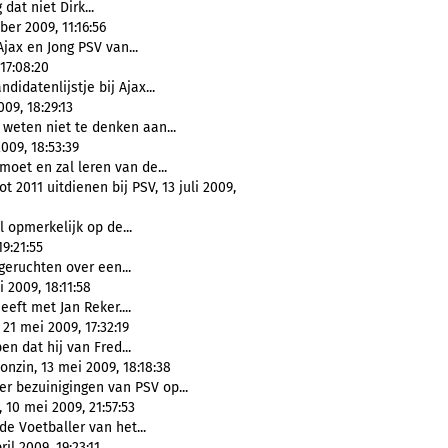
dat niet Dirk...
ber 2009, 11:16:56
jax en Jong PSV van...
17:08:20
idatenlijstje bij Ajax...
09, 18:29:13
eten niet te denken aan...
2009, 18:53:39
moet en zal leren van de...
tot 2011 uitdienen bij PSV, 13 juli 2009,
 opmerkelijk op de...
9:21:55
eruchten over een...
 2009, 18:11:58
eeft met Jan Reker....
1 mei 2009, 17:32:19
n dat hij van Fred...
nzin, 13 mei 2009, 18:18:38
r bezuinigingen van PSV op...
, 10 mei 2009, 21:57:53
e Voetballer van het...
l 2009, 19:23:11