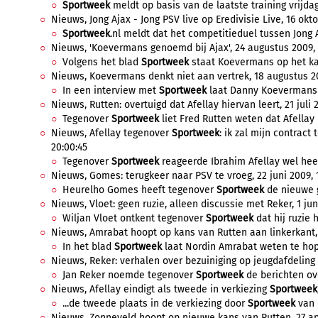
Sportweek
meldt op basis van de laatste training vrijdag 
Nieuws, Jong Ajax - Jong PSV live op Eredivisie Live, 16 okto
Sportweek
.nl meldt dat het competitieduel tussen Jong A
Nieuws, 'Koevermans genoemd bij Ajax', 24 augustus 2009, 
Volgens het blad
Sportweek
staat Koevermans op het kand
Nieuws, Koevermans denkt niet aan vertrek, 18 augustus 20
In een interview met
Sportweek
laat Danny Koevermans w
Nieuws, Rutten: overtuigd dat Afellay hiervan leert, 21 juli 
Tegenover
Sportweek
liet Fred Rutten weten dat Afellay 
Nieuws, Afellay tegenover
Sportweek
: ik zal mijn contract 
20:00:45
Tegenover
Sportweek
reageerde Ibrahim Afellay wel heel
Nieuws, Gomes: terugkeer naar PSV te vroeg, 22 juni 2009, 1
Heurelho Gomes heeft tegenover
Sportweek
de nieuwe g
Nieuws, Vloet: geen ruzie, alleen discussie met Reker, 1 juni
Wiljan Vloet ontkent tegenover
Sportweek
dat hij ruzie h
Nieuws, Amrabat hoopt op kans van Rutten aan linkerkant, 2
In het blad
Sportweek
laat Nordin Amrabat weten te hope
Nieuws, Reker: verhalen over bezuiniging op jeugdafdeling o
Jan Reker noemde tegenover
Sportweek
de berichten ove
Nieuws, Afellay eindigt als tweede in verkiezing
Sportweek
...de tweede plaats in de verkiezing door
Sportweek
van d
Nieuws, Zonneveld hoopt op nieuwe kans van Rutten, 27 apri