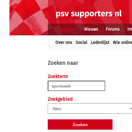
Voorpagina
Nieuws
Forums
In
Over ons
Social
Ledenlijst
Wie onlin
Zoeken naar
Zoekterm
Zoekgebied