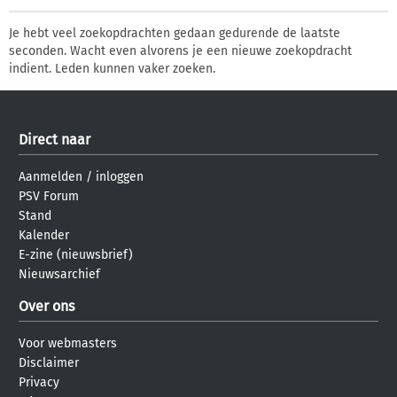
Je hebt veel zoekopdrachten gedaan gedurende de laatste
seconden. Wacht even alvorens je een nieuwe zoekopdracht
indient. Leden kunnen vaker zoeken.
Direct naar
Aanmelden
/
inloggen
PSV Forum
Stand
Kalender
E-zine (nieuwsbrief)
Nieuwsarchief
Over ons
Voor webmasters
Disclaimer
Privacy