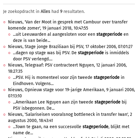
Je zoekopdracht in
Alles
had
9
resultaten.
Nieuws, 'Van der Moot in gesprek met Cambuur over transfer
komende zomer', 19 januari 2018, 10:47:55
...uit Leeuwarden al aangesloten voor een
stageperiode
en
deze is van beide...
Nieuws, Stage jonge Braziliaan bij PSV, 17 oktober 2006, 07:01:27
...dagen op stage was bij PSV. De
stageperiode
is inmiddels
door PSV verlengd....
Nieuws, Telegraaf: PSV contracteert Nguyen, 12 januari 2006,
18:27:35
...PSV. Hij is momenteel voor zijn tweede
stageperiode
in
Eindhoven. Volgens...
Nieuws, Opnieuw stage voor 19-jarige Amerikaan, 9 januari 2006,
07:13:10
...Amerikaan Lee Nguyen aan zijn tweede
stageperiode
bij
PSV isbegonnen. De...
Nieuws, 'Salariseisen vooralsnog bottleneck in transfer Iwan', 2
augustus 2000, 18:43:41
...Town te gaan, na een succesvolle
stageperiode
, blijkt met
name de...