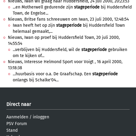
Nieuws, Iwan wil graag naar Huddersfield, 24 juli 2000, 20:23:53
...en Motherwell gedurende zijn
stageperiode
bij Huddersfield
Town, de Engelse...
Nieuws, Britse fans schreeuwen om Iwan, 23 juli 2000, 12:48:54
Iwan heeft het op zijn
stageperiode
bij Huddersfield Town
helemaal gemaakt,...
Nieuws, Iwan op proef bij Huddersfield Town, 20 juli 2000,
14:55:54
...verblijven bij Huddersfield, wil de
stageperiode
gebruiken
om te kijken of...
Nieuws, Interesse Helmond Sport voor Voigt , 16 april 2000,
13:18:38
...huurbasis voor o.a. De Graafschap. Een
stageperiode
onlangs bij Schalke'04...
Direct naar
Aanmelden
/
inloggen
PSV Forum
Stand