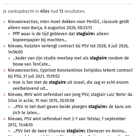
Je zoekopdracht in
Alles
had
13
resultaten.
Nieuwsreacties, Inter moet dokken voor Perišić, clausule geldt
alleen voor Barça, 6 augustus 2026, 08:23:13
Pfff waar is de tijd gebleven dat
stagiaire
s alleen
kopieerpapier bij mochten...
Nieuws, Kuijsten verlengt contract bij PSV tot 2028, 6 juli 2026,
14:56:00
...kader van zijn studie meeliep met als
stagiaire
rondom de
bouw van TenCate...
Nieuwsreacties, Cyprioot Konstantinos Evripidou tekent contract
bij PSV, 31 juli 2021, 15:19:52
Hoe is het met de
stagiaire
uit Israël, die zag er echt enorm
veelbelovend uit...
Nieuws, MVV wint oefenduel van Jong PSV, stagiair Luiz 'Beto' da
Silva in actie, 15 mei 2015, 20:10:58
...PSV. In het duel gaven beide ploegen
stagiaire
s de kans om
zich te laten...
Nieuws, PSV wint oefenduel met 2-1 van Telstar, 7 september
2012, 13:48:10
...PSV liet de twee Ghanese
stagiaire
s Ebenezer en Aminu...