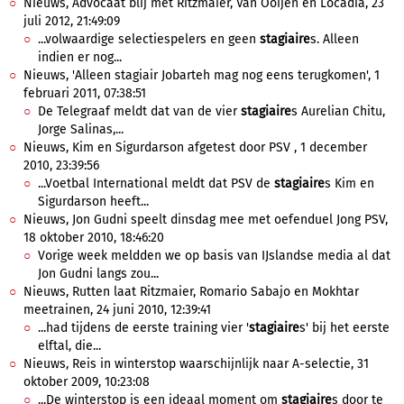
Nieuws, Advocaat blij met Ritzmaier, Van Ooijen en Locadia, 23
juli 2012, 21:49:09
...volwaardige selectiespelers en geen
stagiaire
s. Alleen
indien er nog...
Nieuws, 'Alleen stagiair Jobarteh mag nog eens terugkomen', 1
februari 2011, 07:38:51
De Telegraaf meldt dat van de vier
stagiaire
s Aurelian Chitu,
Jorge Salinas,...
Nieuws, Kim en Sigurdarson afgetest door PSV , 1 december
2010, 23:39:56
...Voetbal International meldt dat PSV de
stagiaire
s Kim en
Sigurdarson heeft...
Nieuws, Jon Gudni speelt dinsdag mee met oefenduel Jong PSV,
18 oktober 2010, 18:46:20
Vorige week meldden we op basis van IJslandse media al dat
Jon Gudni langs zou...
Nieuws, Rutten laat Ritzmaier, Romario Sabajo en Mokhtar
meetrainen, 24 juni 2010, 12:39:41
...had tijdens de eerste training vier '
stagiaire
s' bij het eerste
elftal, die...
Nieuws, Reis in winterstop waarschijnlijk naar A-selectie, 31
oktober 2009, 10:23:08
...De winterstop is een ideaal moment om
stagiaire
s door te