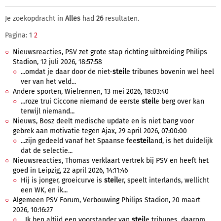
Je zoekopdracht in
Alles
had
26
resultaten.
Pagina: 1
2
Nieuwsreacties, PSV zet grote stap richting uitbreiding Philips
Stadion, 12 juli 2026, 18:57:58
...omdat je daar door de niet-
steil
e tribunes bovenin wel heel
ver van het veld...
Andere sporten, Wielrennen, 13 mei 2026, 18:03:40
...roze trui Ciccone niemand de eerste
steil
e berg over kan
terwijl niemand...
Nieuws, Bosz deelt medische update en is niet bang voor
gebrek aan motivatie tegen Ajax, 29 april 2026, 07:00:00
...zijn gedeeld vanaf het Spaanse fee
steil
and, is het duidelijk
dat de selectie...
Nieuwsreacties, Thomas verklaart vertrek bij PSV en heeft het
goed in Leipzig, 22 april 2026, 14:11:46
Hij is jonger, groeicurve is
steil
er, speelt interlands, wellicht
een WK, en ik...
Algemeen PSV Forum, Verbouwing Philips Stadion, 20 maart
2026, 10:16:27
...Ik ben altijd een voorstander van
steil
e tribunes, daarom