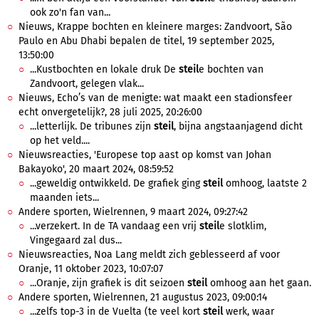
ook zo'n fan van...
Nieuws, Krappe bochten en kleinere marges: Zandvoort, São
Paulo en Abu Dhabi bepalen de titel, 19 september 2025,
13:50:00
...Kustbochten en lokale druk De
steil
e bochten van
Zandvoort, gelegen vlak...
Nieuws, Echo’s van de menigte: wat maakt een stadionsfeer
echt onvergetelijk?, 28 juli 2025, 20:26:00
...letterlijk. De tribunes zijn
steil
, bijna angstaanjagend dicht
op het veld....
Nieuwsreacties, 'Europese top aast op komst van Johan
Bakayoko', 20 maart 2024, 08:59:52
...geweldig ontwikkeld. De grafiek ging
steil
omhoog, laatste 2
maanden iets...
Andere sporten, Wielrennen, 9 maart 2024, 09:27:42
...verzekert. In de TA vandaag een vrij
steil
e slotklim,
Vingegaard zal dus...
Nieuwsreacties, Noa Lang meldt zich geblesseerd af voor
Oranje, 11 oktober 2023, 10:07:07
...Oranje, zijn grafiek is dit seizoen
steil
omhoog aan het gaan.
Andere sporten, Wielrennen, 21 augustus 2023, 09:00:14
...zelfs top-3 in de Vuelta (te veel kort
steil
werk, waar