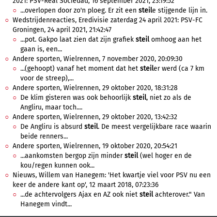
2021: PSV-Real Sociedad, 16 september 2021, 23:19:52
...overlopen door zo'n ploeg. Er zit een
steil
e stijgende lijn in.
Wedstrijdenreacties, Eredivisie zaterdag 24 april 2021: PSV-FC
Groningen, 24 april 2021, 21:42:47
...pot. Gakpo laat zien dat zijn grafiek
steil
omhoog aan het
gaan is, een...
Andere sporten, Wielrennen, 7 november 2020, 20:09:30
...(gehoopt) vanaf het moment dat het
steil
er werd (ca 7 km
voor de streep),...
Andere sporten, Wielrennen, 29 oktober 2020, 18:31:28
De klim gisteren was ook behoorlijk
steil
, niet zo als de
Angliru, maar toch....
Andere sporten, Wielrennen, 29 oktober 2020, 13:42:32
De Angliru is absurd
steil
. De meest vergelijkbare race waarin
beide renners...
Andere sporten, Wielrennen, 19 oktober 2020, 20:54:21
...aankomsten bergop zijn minder
steil
(wel hoger en de
kou/regen kunnen ook...
Nieuws, Willem van Hanegem: 'Het kwartje viel voor PSV nu een
keer de andere kant op', 12 maart 2018, 07:23:36
...de achtervolgers Ajax en AZ ook niet
steil
achterover." Van
Hanegem vindt...