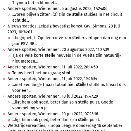
Thymen het echt moet...
Andere sporten, Wielrennen, 5 augustus 2023, 17:24:06
...voren blijven zitten, (2) zijn de
steil
e stukjes in het circuit
echt de...
Nieuwsreacties, Leipzig bevestigt komst Xavi Simons, 20 juli
2023, 10:34:01
...begrijpelijk. Zijn leercurve kan
steil
er verlopen dan nog een
jaar PSV. RB...
Andere sporten, Wielrennen, 20 augustus 2022, 11:27:39
Tja de vele korte
steil
e heuvels in de Vuelta zijn natuurlijk
niet meteen...
Andere sporten, Wielrennen, 11 juli 2022, 20:14:50
Teuns heeft het ook graag
steil
.
Andere sporten, Wielrennen, 11 juli 2022, 19:26:14
...met een lange (maar totaal niet
steil
e) slotklim. Ideaal dus
voor een...
Andere sporten, Wielrennen, 10 juli 2022, 19:47:29
...ligt hem ook goed, beter dan zo'n
steil
e puist. Goede
voorspelling van je...
Andere sporten, Wielrennen, 10 juli 2022, 07:43:16
...ligt hem ook goed, beter dan zo'n
steil
e puist.
Wedstrijdenreacties, Europa League donderdag 16 september