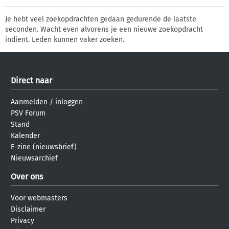
Je hebt veel zoekopdrachten gedaan gedurende de laatste
seconden. Wacht even alvorens je een nieuwe zoekopdracht
indient. Leden kunnen vaker zoeken.
Direct naar
Aanmelden
/
inloggen
PSV Forum
Stand
Kalender
E-zine (nieuwsbrief)
Nieuwsarchief
Over ons
Voor webmasters
Disclaimer
Privacy