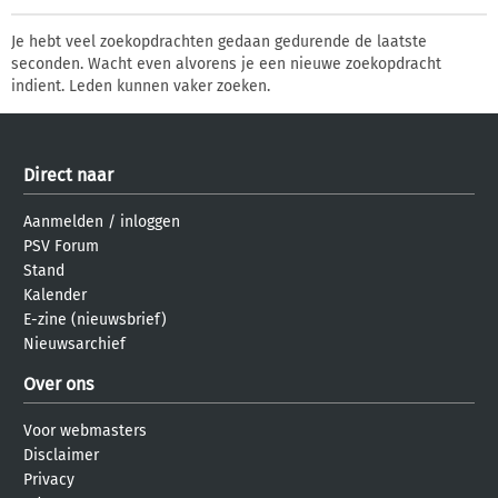
Je hebt veel zoekopdrachten gedaan gedurende de laatste
seconden. Wacht even alvorens je een nieuwe zoekopdracht
indient. Leden kunnen vaker zoeken.
Direct naar
Aanmelden
/
inloggen
PSV Forum
Stand
Kalender
E-zine (nieuwsbrief)
Nieuwsarchief
Over ons
Voor webmasters
Disclaimer
Privacy