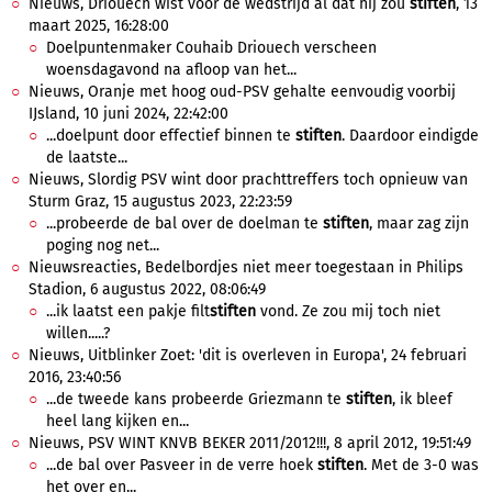
Nieuws, Driouech wist voor de wedstrijd al dat hij zou
stiften
, 13
maart 2025, 16:28:00
Doelpuntenmaker Couhaib Driouech verscheen
woensdagavond na afloop van het...
Nieuws, Oranje met hoog oud-PSV gehalte eenvoudig voorbij
IJsland, 10 juni 2024, 22:42:00
...doelpunt door effectief binnen te
stiften
. Daardoor eindigde
de laatste...
Nieuws, Slordig PSV wint door prachttreffers toch opnieuw van
Sturm Graz, 15 augustus 2023, 22:23:59
...probeerde de bal over de doelman te
stiften
, maar zag zijn
poging nog net...
Nieuwsreacties, Bedelbordjes niet meer toegestaan in Philips
Stadion, 6 augustus 2022, 08:06:49
...ik laatst een pakje filt
stiften
vond. Ze zou mij toch niet
willen.....?
Nieuws, Uitblinker Zoet: 'dit is overleven in Europa', 24 februari
2016, 23:40:56
...de tweede kans probeerde Griezmann te
stiften
, ik bleef
heel lang kijken en...
Nieuws, PSV WINT KNVB BEKER 2011/2012!!!, 8 april 2012, 19:51:49
...de bal over Pasveer in de verre hoek
stiften
. Met de 3-0 was
het over en...