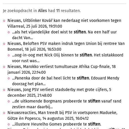
Je zoekopdracht in
Alles
had
11
resultaten.
Nieuws, Uitblinker Kovář kan nederlaag niet voorkomen tegen
Villarreal, 25 juli 2026, 19:51:00
...als het vijandelijke doel wist te
stiften
. Na een half uur
dacht Van...
Nieuws, Beloften PSV maken indruk tegen Union bij rentree Van
Bommel, 18 juli 2026, 16:53:00
...oog-in-oog met Nick Olij binnen te
stiften
. Het slotakkoord
voor rust was...
Nieuws, Marokko verliest tumultueuze Afrika Cup-finale, 18
januari 2026, 22:14:00
...Panenka door de bal heel licht te
stiften
. Edouard Mendy
doorzag het plan...
Nieuws, Jong PSV verliest stadsderby met grote cijfers, 5
december 2025, 21:48:00
...de uitkomende Borgmans probeerde te
stiften
vanaf rand
zestien maar daarbij...
Nieuwsreacties, Man treedt bij PSV in voetsporen Madueke,
Götze én Popescu, 14 augustus 2025, 16:04:12
...illustere Heurelho Gomes probeerde te
stiften
.