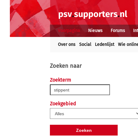
Voorpagina
Nieuws
Forums
In
Over ons
Social
Ledenlijst
Wie onlin
Zoeken naar
Zoekterm
Zoekgebied