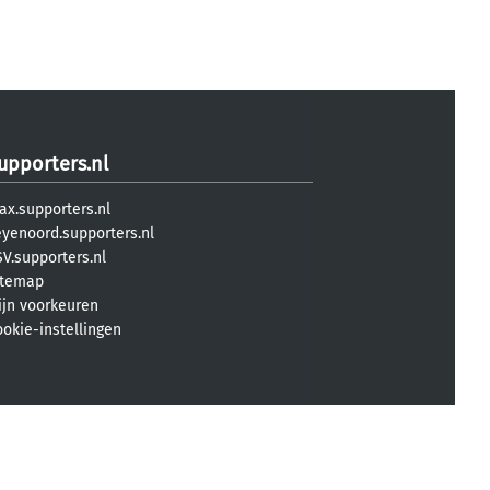
upporters.nl
ax.supporters.nl
eyenoord.supporters.nl
V.supporters.nl
itemap
ijn voorkeuren
ookie-instellingen