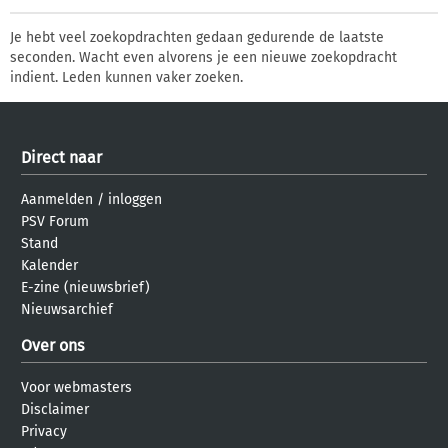
Je hebt veel zoekopdrachten gedaan gedurende de laatste
seconden. Wacht even alvorens je een nieuwe zoekopdracht
indient. Leden kunnen vaker zoeken.
Direct naar
Aanmelden
/
inloggen
PSV Forum
Stand
Kalender
E-zine (nieuwsbrief)
Nieuwsarchief
Over ons
Voor webmasters
Disclaimer
Privacy