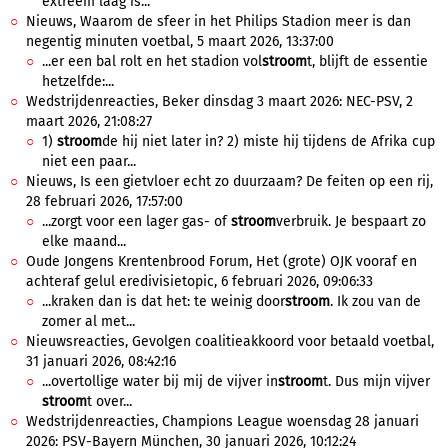
extreem laag is...
Nieuws, Waarom de sfeer in het Philips Stadion meer is dan
negentig minuten voetbal, 5 maart 2026, 13:37:00
...er een bal rolt en het stadion vol
stroom
t, blijft de essentie
hetzelfde:...
Wedstrijdenreacties, Beker dinsdag 3 maart 2026: NEC-PSV, 2
maart 2026, 21:08:27
1)
stroom
de hij niet later in? 2) miste hij tijdens de Afrika cup
niet een paar...
Nieuws, Is een gietvloer echt zo duurzaam? De feiten op een rij,
28 februari 2026, 17:57:00
...zorgt voor een lager gas- of
stroom
verbruik. Je bespaart zo
elke maand...
Oude Jongens Krentenbrood Forum, Het (grote) OJK vooraf en
achteraf gelul eredivisietopic, 6 februari 2026, 09:06:33
...kraken dan is dat het: te weinig door
stroom
. Ik zou van de
zomer al met...
Nieuwsreacties, Gevolgen coalitieakkoord voor betaald voetbal,
31 januari 2026, 08:42:16
...overtollige water bij mij de vijver in
stroom
t. Dus mijn vijver
stroom
t over...
Wedstrijdenreacties, Champions League woensdag 28 januari
2026: PSV-Bayern München, 30 januari 2026, 10:12:24