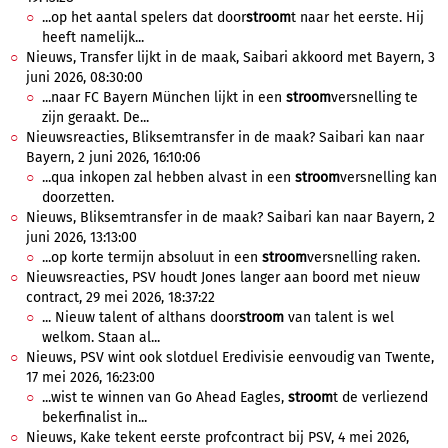
...op het aantal spelers dat door
stroom
t naar het eerste. Hij
heeft namelijk...
Nieuws, Transfer lijkt in de maak, Saibari akkoord met Bayern, 3
juni 2026, 08:30:00
...naar FC Bayern München lijkt in een
stroom
versnelling te
zijn geraakt. De...
Nieuwsreacties, Bliksemtransfer in de maak? Saibari kan naar
Bayern, 2 juni 2026, 16:10:06
...qua inkopen zal hebben alvast in een
stroom
versnelling kan
doorzetten.
Nieuws, Bliksemtransfer in de maak? Saibari kan naar Bayern, 2
juni 2026, 13:13:00
...op korte termijn absoluut in een
stroom
versnelling raken.
Nieuwsreacties, PSV houdt Jones langer aan boord met nieuw
contract, 29 mei 2026, 18:37:22
... Nieuw talent of althans door
stroom
van talent is wel
welkom. Staan al...
Nieuws, PSV wint ook slotduel Eredivisie eenvoudig van Twente,
17 mei 2026, 16:23:00
...wist te winnen van Go Ahead Eagles,
stroom
t de verliezend
bekerfinalist in...
Nieuws, Kake tekent eerste profcontract bij PSV, 4 mei 2026,