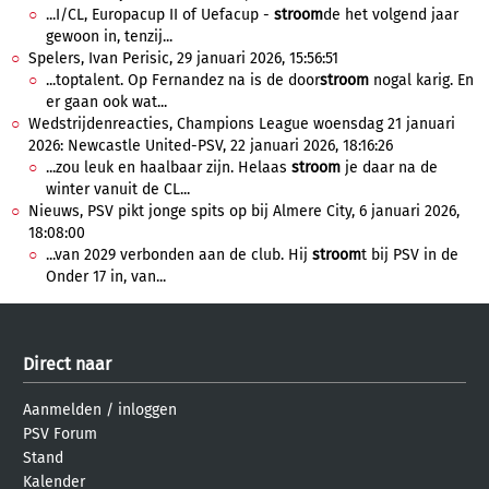
...I/CL, Europacup II of Uefacup -
stroom
de het volgend jaar
gewoon in, tenzij...
Spelers, Ivan Perisic, 29 januari 2026, 15:56:51
...toptalent. Op Fernandez na is de door
stroom
nogal karig. En
er gaan ook wat...
Wedstrijdenreacties, Champions League woensdag 21 januari
2026: Newcastle United-PSV, 22 januari 2026, 18:16:26
...zou leuk en haalbaar zijn. Helaas
stroom
je daar na de
winter vanuit de CL...
Nieuws, PSV pikt jonge spits op bij Almere City, 6 januari 2026,
18:08:00
...van 2029 verbonden aan de club. Hij
stroom
t bij PSV in de
Onder 17 in, van...
Direct naar
Aanmelden
/
inloggen
PSV Forum
Stand
Kalender