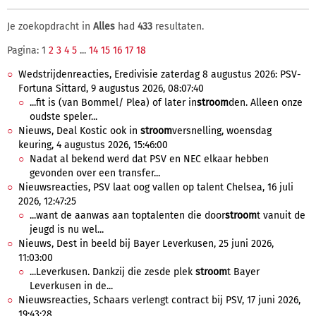
Je zoekopdracht in
Alles
had
433
resultaten.
Pagina: 1
2
3
4
5
...
14
15
16
17
18
Wedstrijdenreacties, Eredivisie zaterdag 8 augustus 2026: PSV-
Fortuna Sittard, 9 augustus 2026, 08:07:40
...fit is (van Bommel/ Plea) of later in
stroom
den. Alleen onze
oudste speler...
Nieuws, Deal Kostic ook in
stroom
versnelling, woensdag
keuring, 4 augustus 2026, 15:46:00
Nadat al bekend werd dat PSV en NEC elkaar hebben
gevonden over een transfer...
Nieuwsreacties, PSV laat oog vallen op talent Chelsea, 16 juli
2026, 12:47:25
...want de aanwas aan toptalenten die door
stroom
t vanuit de
jeugd is nu wel...
Nieuws, Dest in beeld bij Bayer Leverkusen, 25 juni 2026,
11:03:00
...Leverkusen. Dankzij die zesde plek
stroom
t Bayer
Leverkusen in de...
Nieuwsreacties, Schaars verlengt contract bij PSV, 17 juni 2026,
19:43:28