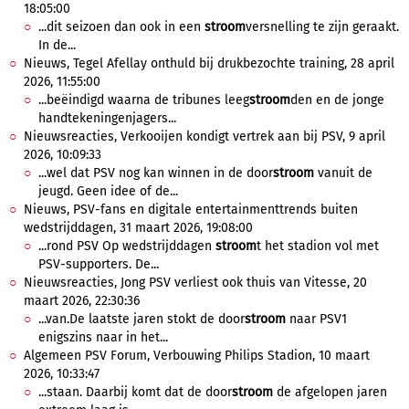
18:05:00
...dit seizoen dan ook in een
stroom
versnelling te zijn geraakt.
In de...
Nieuws, Tegel Afellay onthuld bij drukbezochte training, 28 april
2026, 11:55:00
...beëindigd waarna de tribunes leeg
stroom
den en de jonge
handtekeningenjagers...
Nieuwsreacties, Verkooijen kondigt vertrek aan bij PSV, 9 april
2026, 10:09:33
...wel dat PSV nog kan winnen in de door
stroom
vanuit de
jeugd. Geen idee of de...
Nieuws, PSV-fans en digitale entertainmenttrends buiten
wedstrijddagen, 31 maart 2026, 19:08:00
...rond PSV Op wedstrijddagen
stroom
t het stadion vol met
PSV-supporters. De...
Nieuwsreacties, Jong PSV verliest ook thuis van Vitesse, 20
maart 2026, 22:30:36
...van.De laatste jaren stokt de door
stroom
naar PSV1
enigszins naar in het...
Algemeen PSV Forum, Verbouwing Philips Stadion, 10 maart
2026, 10:33:47
...staan. Daarbij komt dat de door
stroom
de afgelopen jaren