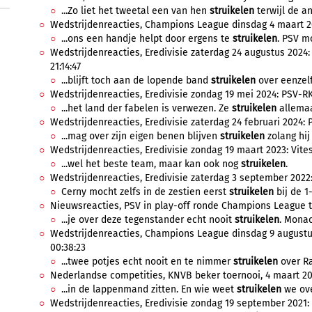
...Zo liet het tweetal een van hen
struikelen
terwijl de an
Wedstrijdenreacties, Champions League dinsdag 4 maart 202
...ons een handje helpt door ergens te
struikelen
. PSV mo
Wedstrijdenreacties, Eredivisie zaterdag 24 augustus 2024:
21:14:47
...blijft toch aan de lopende band
struikelen
over eenzelfd
Wedstrijdenreacties, Eredivisie zondag 19 mei 2024: PSV-RK
...het land der fabelen is verwezen. Ze
struikelen
allemaa
Wedstrijdenreacties, Eredivisie zaterdag 24 februari 2024: P
...mag over zijn eigen benen blijven
struikelen
zolang hij
Wedstrijdenreacties, Eredivisie zondag 19 maart 2023: Vites
...wel het beste team, maar kan ook nog
struikelen
.
Wedstrijdenreacties, Eredivisie zaterdag 3 september 2022
Cerny mocht zelfs in de zestien eerst
struikelen
bij de 1
Nieuwsreacties, PSV in play-off ronde Champions League te
...je over deze tegenstander echt nooit
struikelen
. Monac
Wedstrijdenreacties, Champions League dinsdag 9 augustu
00:38:23
...twee potjes echt nooit en te nimmer
struikelen
over Ra
Nederlandse competities, KNVB beker toernooi, 4 maart 202
...in de lappenmand zitten. En wie weet
struikelen
we ove
Wedstrijdenreacties, Eredivisie zondag 19 september 2021: