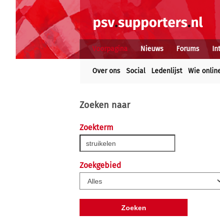
Voorpagina
Nieuws
Forums
In
Over ons
Social
Ledenlijst
Wie onlin
Zoeken naar
Zoekterm
Zoekgebied