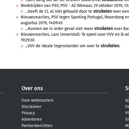
Wedstrijden van PSV, PSV - AZ Alkmaar, 29 oktober 2019, 13:
...heeft de CL al niet gehaald door te
struikelen
over een 
Nieuwsreacties, PSV tegen Sporting Portugal, Rosenborg en
augustus 2019, 14:09:45
...Kunnen we in ieder geval niet meer
struikelen
over Base
Nieuwsreacties, Lars Unnerstall: 'Ik speel voor VVV en ik w
19:29:30
...VVV de ideale tegenstander om over te
struikelen
.
Over ons
S
Voor webmasters
Aj
Disclaimer
F
Privacy
PS
Adverteren
S
Partnerberichten
M