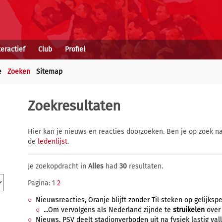
teractief
Club
Profiel
e
Zoeken
Sitemap
Zoekresultaten
Hier kan je nieuws en reacties doorzoeken. Ben je op zoek na
de
ledenlijst
.
Je zoekopdracht in
Alles
had
30
resultaten.
Pagina: 1
2
Nieuwsreacties, Oranje blijft zonder Til steken op gelijkspel
...Om vervolgens als Nederland zijnde te
struikelen
over 
Nieuws, PSV deelt stadionverboden uit na fysiek lastig vall