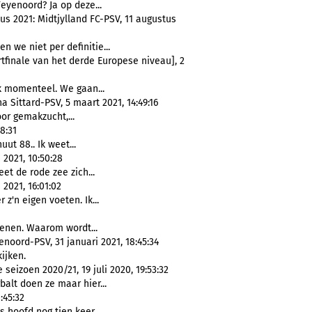
eyenoord? Ja op deze...
s 2021: Midtjylland FC-PSV, 11 augustus
n we niet per definitie...
rtfinale van het derde Europese niveau], 2
 momenteel. We gaan...
a Sittard-PSV, 5 maart 2021, 14:49:16
or gemakzucht,...
8:31
uut 88.. Ik weet...
 2021, 10:50:28
eet de rode zee zich...
2021, 16:01:02
r z'n eigen voeten. Ik...
enen. Waarom wordt...
enoord-PSV, 31 januari 2021, 18:45:34
ijken.
seizoen 2020/21, 19 juli 2020, 19:53:32
alt doen ze maar hier...
:45:32
s hoofd nog tien keer...