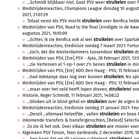
...Schmidt blijkbaar niet. Gaat PSV weer
struikelen
over F
Wedstrijdenreacties, Champions League dinsdag 10 augustu
2021, 21:07:29
Totaal eens! Als PSV mocht
struikelen
over Benfica hebbe
Wedstrijden van PSV, Road to the final [eindigde in de kwa
augustus 2021, 16:10:09
...Echter, ik zie Benfica ook al wel
struikelen
over Spartak
Wedstrijdenreacties, Eredivisie zondag 7 maart 2021: Fortun
...toch, dat die Amsterdammers tussendoor
struikelen
do
Wedstrijden van PSV, [Ere] PSV - Ajax, 28 februari 2021, 13:5
...zie Vertessen al 1-op-1 over z'n benen
struikelen
in min
Wedstrijden van PSV, [Ere] ADO Den Haag - PSV, 15 februari
...had Adekanye daar nog over kunnen
struikelen
. Nu spl
Wedstrijden van PSV, [Ere] ADO Den Haag - PSV, 13 februari 
...maar over het veld heeft lopen draven,
struikelen
d ove
Historie, Roger Schmidt, 11 februari 2021, 14:08:22
...blinken uit in blind gehol en
struikelen
over de eigen b
Wedstrijdenreacties, Eredivisie zondag 31 januari 2021: Fey
...Denzil , allemaal hetzelfde , vallen
struikelen
en boos k
Inkomende transfers & transfergeruchten, [Beleid] Selectie 
Zo zie ik het ook. Over elkaar
struikelen
wie mooier voerb
Algemeen PSV Forum, Toon Gerbrands, 2 december 2019, 10
...ben bang dat we dit seizoen sukkelend,
struikelen
d, on