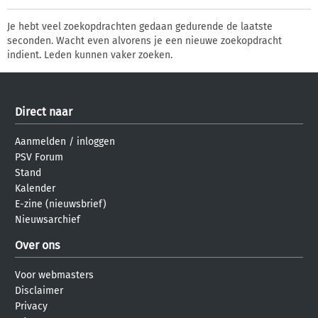
Je hebt veel zoekopdrachten gedaan gedurende de laatste
seconden. Wacht even alvorens je een nieuwe zoekopdracht
indient. Leden kunnen vaker zoeken.
Direct naar
Aanmelden
/
inloggen
PSV Forum
Stand
Kalender
E-zine (nieuwsbrief)
Nieuwsarchief
Over ons
Voor webmasters
Disclaimer
Privacy