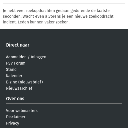
Je hebt veel zoekopdrachten gedaan gedurende de laatste
seconden. Wacht even alvorens je een nieuwe zoekopdracht
indient. Leden kunnen vaker zoeken.
Direct naar
Aanmelden
/
inloggen
PSV Forum
Stand
Kalender
E-zine (nieuwsbrief)
Nieuwsarchief
Over ons
Voor webmasters
Disclaimer
Privacy