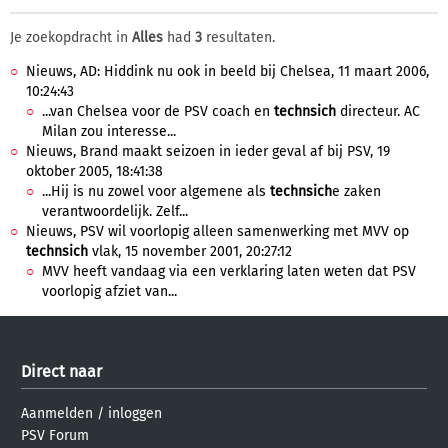
Je zoekopdracht in
Alles
had
3
resultaten.
Nieuws, AD: Hiddink nu ook in beeld bij Chelsea, 11 maart 2006,
10:24:43
...van Chelsea voor de PSV coach en
technsich
directeur. AC
Milan zou interesse...
Nieuws, Brand maakt seizoen in ieder geval af bij PSV, 19
oktober 2005, 18:41:38
...Hij is nu zowel voor algemene als
technsich
e zaken
verantwoordelijk. Zelf...
Nieuws, PSV wil voorlopig alleen samenwerking met MVV op
technsich
vlak, 15 november 2001, 20:27:12
MVV heeft vandaag via een verklaring laten weten dat PSV
voorlopig afziet van...
Direct naar
Aanmelden
/
inloggen
PSV Forum