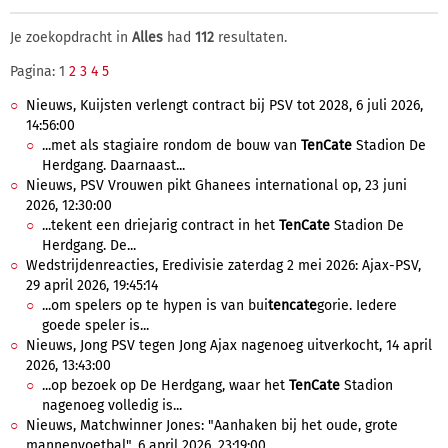
Je zoekopdracht in
Alles
had
112
resultaten.
Pagina: 1
2
3
4
5
Nieuws, Kuijsten verlengt contract bij PSV tot 2028, 6 juli 2026,
14:56:00
...met als stagiaire rondom de bouw van
TenCate
Stadion De
Herdgang. Daarnaast...
Nieuws, PSV Vrouwen pikt Ghanees international op, 23 juni
2026, 12:30:00
...tekent een driejarig contract in het
TenCate
Stadion De
Herdgang. De...
Wedstrijdenreacties, Eredivisie zaterdag 2 mei 2026: Ajax-PSV,
29 april 2026, 19:45:14
...om spelers op te hypen is van bui
tencate
gorie. Iedere
goede speler is...
Nieuws, Jong PSV tegen Jong Ajax nagenoeg uitverkocht, 14 april
2026, 13:43:00
...op bezoek op De Herdgang, waar het
TenCate
Stadion
nagenoeg volledig is...
Nieuws, Matchwinner Jones: "Aanhaken bij het oude, grote
mannenvoetbal", 6 april 2026, 23:19:00