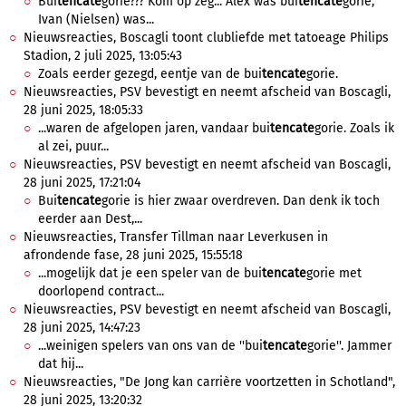
Bui
tencate
gorie??? Kom op zeg... Alex was bui
tencate
gorie,
Ivan (Nielsen) was...
Nieuwsreacties, Boscagli toont clubliefde met tatoeage Philips
Stadion, 2 juli 2025, 13:05:43
Zoals eerder gezegd, eentje van de bui
tencate
gorie.
Nieuwsreacties, PSV bevestigt en neemt afscheid van Boscagli,
28 juni 2025, 18:05:33
...waren de afgelopen jaren, vandaar bui
tencate
gorie. Zoals ik
al zei, puur...
Nieuwsreacties, PSV bevestigt en neemt afscheid van Boscagli,
28 juni 2025, 17:21:04
Bui
tencate
gorie is hier zwaar overdreven. Dan denk ik toch
eerder aan Dest,...
Nieuwsreacties, Transfer Tillman naar Leverkusen in
afrondende fase, 28 juni 2025, 15:55:18
...mogelijk dat je een speler van de bui
tencate
gorie met
doorlopend contract...
Nieuwsreacties, PSV bevestigt en neemt afscheid van Boscagli,
28 juni 2025, 14:47:23
...weinigen spelers van ons van de ''bui
tencate
gorie''. Jammer
dat hij...
Nieuwsreacties, "De Jong kan carrière voortzetten in Schotland",
28 juni 2025, 13:20:32