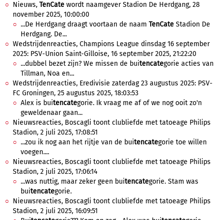
Nieuws,
TenCate
wordt naamgever Stadion De Herdgang, 28
november 2025, 10:00:00
...De Herdgang draagt voortaan de naam
TenCate
Stadion De
Herdgang. De...
Wedstrijdenreacties, Champions League dinsdag 16 september
2025: PSV-Union Saint-Gilloise, 16 september 2025, 21:22:20
...dubbel bezet zijn? We missen de bui
tencate
gorie acties van
Tillman, Noa en...
Wedstrijdenreacties, Eredivisie zaterdag 23 augustus 2025: PSV-
FC Groningen, 25 augustus 2025, 18:03:53
Alex is bui
tencate
gorie. Ik vraag me af of we nog ooit zo'n
geweldenaar gaan...
Nieuwsreacties, Boscagli toont clubliefde met tatoeage Philips
Stadion, 2 juli 2025, 17:08:51
...zou ik nog aan het rijtje van de bui
tencate
gorie toe willen
voegen....
Nieuwsreacties, Boscagli toont clubliefde met tatoeage Philips
Stadion, 2 juli 2025, 17:06:14
...was nuttig, maar zeker geen bui
tencate
gorie. Stam was
bui
tencate
gorie.
Nieuwsreacties, Boscagli toont clubliefde met tatoeage Philips
Stadion, 2 juli 2025, 16:09:51