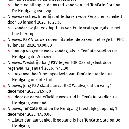
...hem na afloop in de mixed-zone van het
TenCate
Stadion
De Herdgang over zijn...
Nieuwsreacties, Inter lijkt af te haken voor Perišić en schakelt
door, 30 januari 2026, 18:25:36
...zonder twijfel ook bij Hij is van bui
tencate
gorie,als je ziet
hoe hier hij...
Nieuws, PSV Vrouwen doen uitstekende zaken met zege bij PEC,
18 januari 2026, 19:00:00
...nu op volgende week zondag, als in
TenCate
Stadion De
Herdgang de Vrouwen...
Nieuws, Wedstrijd Jong PSV tegen TOP Oss afgelast door
regenval, 12 januari 2026, 19:12:00
...regenval heeft het speelveld van
TenCate
Stadion De
Herdgang in korte tijd...
Nieuws, Jong PSV slaat aanval RKC Waalwijk af en wint, 1
december 2025, 21:51:00
...door de eerste officiële wedstrijd in
TenCate
Stadion De
Herdgang winnend...
Nieuws,
TenCate
Stadion De Herdgang feestelijk geopend, 1
december 2025, 17:30:00
...later dan aanvankelijk gepland is het
TenCate
Stadion De
Herdgang...