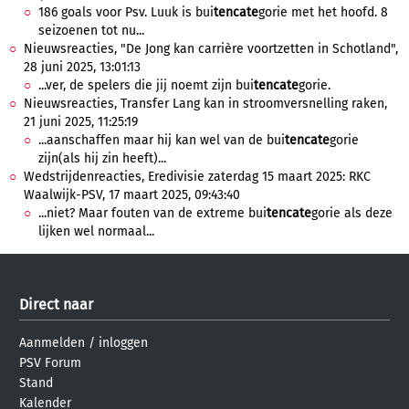
186 goals voor Psv. Luuk is bui
tencate
gorie met het hoofd. 8
seizoenen tot nu...
Nieuwsreacties, "De Jong kan carrière voortzetten in Schotland",
28 juni 2025, 13:01:13
...ver, de spelers die jij noemt zijn bui
tencate
gorie.
Nieuwsreacties, Transfer Lang kan in stroomversnelling raken,
21 juni 2025, 11:25:19
...aanschaffen maar hij kan wel van de bui
tencate
gorie
zijn(als hij zin heeft)...
Wedstrijdenreacties, Eredivisie zaterdag 15 maart 2025: RKC
Waalwijk-PSV, 17 maart 2025, 09:43:40
...niet? Maar fouten van de extreme bui
tencate
gorie als deze
lijken wel normaal...
Direct naar
Aanmelden
/
inloggen
PSV Forum
Stand
Kalender