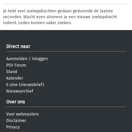
Je hebt veel zoekopdrachten gedaan gedurende de laatste
seconden. Wacht even alvorens je een nieuwe zoekopdracht
indient. Leden kunnen vaker zoeken.
Direct naar
Aanmelden
/
inloggen
PSV Forum
Stand
Kalender
E-zine (nieuwsbrief)
Nieuwsarchief
Over ons
Voor webmasters
Disclaimer
Privacy