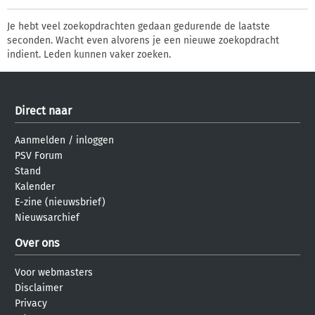
Je hebt veel zoekopdrachten gedaan gedurende de laatste
seconden. Wacht even alvorens je een nieuwe zoekopdracht
indient. Leden kunnen vaker zoeken.
Direct naar
Aanmelden
/
inloggen
PSV Forum
Stand
Kalender
E-zine (nieuwsbrief)
Nieuwsarchief
Over ons
Voor webmasters
Disclaimer
Privacy