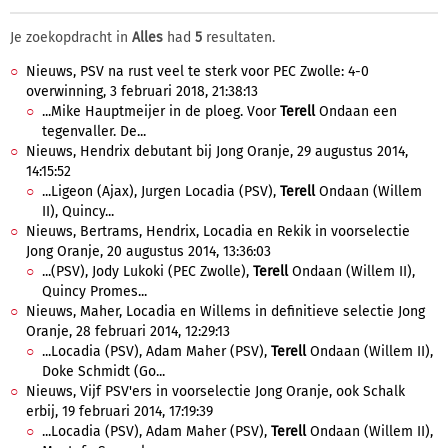
Je zoekopdracht in
Alles
had
5
resultaten.
Nieuws, PSV na rust veel te sterk voor PEC Zwolle: 4-0
overwinning, 3 februari 2018, 21:38:13
...Mike Hauptmeijer in de ploeg. Voor
Terell
Ondaan een
tegenvaller. De...
Nieuws, Hendrix debutant bij Jong Oranje, 29 augustus 2014,
14:15:52
...Ligeon (Ajax), Jurgen Locadia (PSV),
Terell
Ondaan (Willem
II), Quincy...
Nieuws, Bertrams, Hendrix, Locadia en Rekik in voorselectie
Jong Oranje, 20 augustus 2014, 13:36:03
...(PSV), Jody Lukoki (PEC Zwolle),
Terell
Ondaan (Willem II),
Quincy Promes...
Nieuws, Maher, Locadia en Willems in definitieve selectie Jong
Oranje, 28 februari 2014, 12:29:13
...Locadia (PSV), Adam Maher (PSV),
Terell
Ondaan (Willem II),
Doke Schmidt (Go...
Nieuws, Vijf PSV'ers in voorselectie Jong Oranje, ook Schalk
erbij, 19 februari 2014, 17:19:39
...Locadia (PSV), Adam Maher (PSV),
Terell
Ondaan (Willem II),