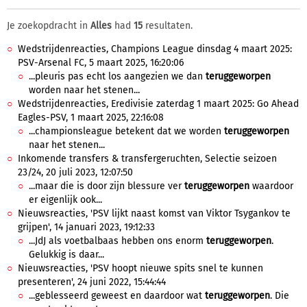
Je zoekopdracht in
Alles
had
15
resultaten.
Wedstrijdenreacties, Champions League dinsdag 4 maart 2025:
PSV-Arsenal FC, 5 maart 2025, 16:20:06
...pleuris pas echt los aangezien we dan
teruggeworpen
worden naar het stenen...
Wedstrijdenreacties, Eredivisie zaterdag 1 maart 2025: Go Ahead
Eagles-PSV, 1 maart 2025, 22:16:08
...championsleague betekent dat we worden
teruggeworpen
naar het stenen...
Inkomende transfers & transfergeruchten, Selectie seizoen
23/24, 20 juli 2023, 12:07:50
...maar die is door zijn blessure ver
teruggeworpen
waardoor
er eigenlijk ook...
Nieuwsreacties, 'PSV lijkt naast komst van Viktor Tsygankov te
grijpen', 14 januari 2023, 19:12:33
...JdJ als voetbalbaas hebben ons enorm
teruggeworpen
.
Gelukkig is daar...
Nieuwsreacties, 'PSV hoopt nieuwe spits snel te kunnen
presenteren', 24 juni 2022, 15:44:44
...geblesseerd geweest en daardoor wat
teruggeworpen
. Die