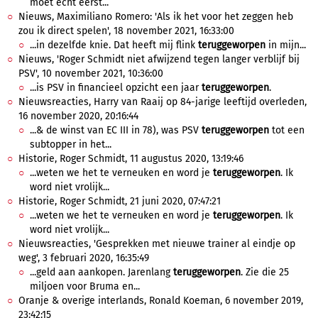
moet echt eerst...
Nieuws, Maximiliano Romero: 'Als ik het voor het zeggen heb
zou ik direct spelen', 18 november 2021, 16:33:00
...in dezelfde knie. Dat heeft mij flink
teruggeworpen
in mijn...
Nieuws, 'Roger Schmidt niet afwijzend tegen langer verblijf bij
PSV', 10 november 2021, 10:36:00
...is PSV in financieel opzicht een jaar
teruggeworpen
.
Nieuwsreacties, Harry van Raaij op 84-jarige leeftijd overleden,
16 november 2020, 20:16:44
...& de winst van EC III in 78), was PSV
teruggeworpen
tot een
subtopper in het...
Historie, Roger Schmidt, 11 augustus 2020, 13:19:46
...weten we het te verneuken en word je
teruggeworpen
. Ik
word niet vrolijk...
Historie, Roger Schmidt, 21 juni 2020, 07:47:21
...weten we het te verneuken en word je
teruggeworpen
. Ik
word niet vrolijk...
Nieuwsreacties, 'Gesprekken met nieuwe trainer al eindje op
weg', 3 februari 2020, 16:35:49
...geld aan aankopen. Jarenlang
teruggeworpen
. Zie die 25
miljoen voor Bruma en...
Oranje & overige interlands, Ronald Koeman, 6 november 2019,
23:42:15