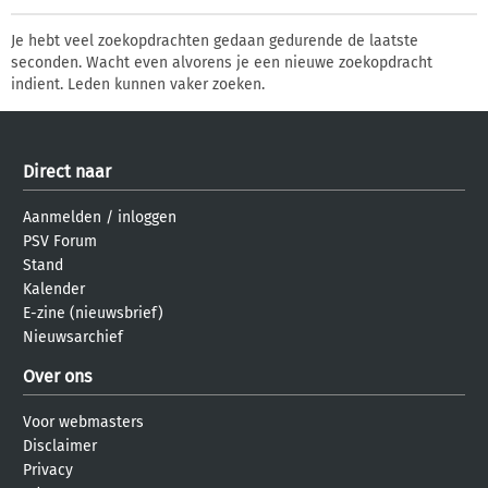
Je hebt veel zoekopdrachten gedaan gedurende de laatste
seconden. Wacht even alvorens je een nieuwe zoekopdracht
indient. Leden kunnen vaker zoeken.
Direct naar
Aanmelden
/
inloggen
PSV Forum
Stand
Kalender
E-zine (nieuwsbrief)
Nieuwsarchief
Over ons
Voor webmasters
Disclaimer
Privacy