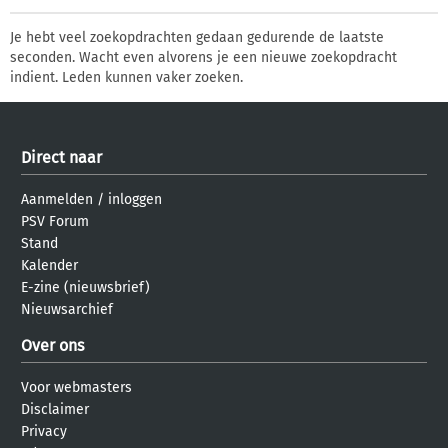
Je hebt veel zoekopdrachten gedaan gedurende de laatste
seconden. Wacht even alvorens je een nieuwe zoekopdracht
indient. Leden kunnen vaker zoeken.
Direct naar
Aanmelden
/
inloggen
PSV Forum
Stand
Kalender
E-zine (nieuwsbrief)
Nieuwsarchief
Over ons
Voor webmasters
Disclaimer
Privacy