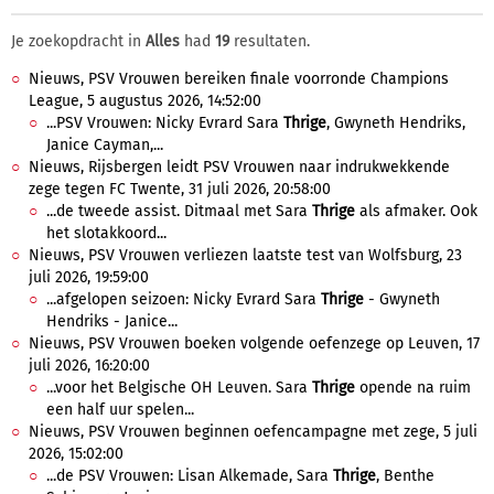
Je zoekopdracht in
Alles
had
19
resultaten.
Nieuws, PSV Vrouwen bereiken finale voorronde Champions
League, 5 augustus 2026, 14:52:00
...PSV Vrouwen: Nicky Evrard Sara
Thrige
, Gwyneth Hendriks,
Janice Cayman,...
Nieuws, Rijsbergen leidt PSV Vrouwen naar indrukwekkende
zege tegen FC Twente, 31 juli 2026, 20:58:00
...de tweede assist. Ditmaal met Sara
Thrige
als afmaker. Ook
het slotakkoord...
Nieuws, PSV Vrouwen verliezen laatste test van Wolfsburg, 23
juli 2026, 19:59:00
...afgelopen seizoen: Nicky Evrard Sara
Thrige
- Gwyneth
Hendriks - Janice...
Nieuws, PSV Vrouwen boeken volgende oefenzege op Leuven, 17
juli 2026, 16:20:00
...voor het Belgische OH Leuven. Sara
Thrige
opende na ruim
een half uur spelen...
Nieuws, PSV Vrouwen beginnen oefencampagne met zege, 5 juli
2026, 15:02:00
...de PSV Vrouwen: Lisan Alkemade, Sara
Thrige
, Benthe