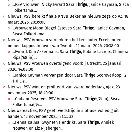
...PSV Vrouwen: Nicky Evrard Sara
Thrige
, Janice Cayman, Sisca
Folkertsma,...
Nieuws, PSV bereikt finale KNVB Beker na nieuwe zege op AZ, 18
maart 2026, 20:39:00
...Vrouwen: Moon Biegel Esteves Sara
Thrige
, Janice Cayman,
Sisca Folkertsma,...
Nieuws, PSV Vrouwen vernederen hekkensluiter Excelsior en
nemen koppositie over van Twente, 12 maart 2026, 20:38:00
...Evrard, Kim Akkermans, Sara
Thrige
, Robine Lacroix, Chimera
Ripa('68 in),...
Nieuws, PSV Vrouwen overtuigend voorbij Utrecht, 25 januari
2026, 14:08:00
...Janice Cayman vervangen door Sara
Thrige
Scoreverloop: '2
1-0 Liz...
Nieuws, PSV wint en profiteert van zware nederlaag Ajax, 23
november 2025, 18:40:00
...Chibani Reserves PSV Vrouwen: Sara
Thrige
('74 in), Sisca
Folkertsma('74...
Nieuwsreacties, PSV geeft wedstrijd in slotfase volledig uit
handen, 12 november 2025, 21:55:32
...Fenna Kalma, Gwyneth Hendriks, Sara
Thrige
, Anniek
Nouwen en Liz Rijsbergen...