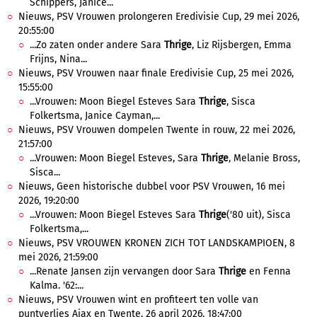
Schippers, Janice...
Nieuws, PSV Vrouwen prolongeren Eredivisie Cup, 29 mei 2026,
20:55:00
...Zo zaten onder andere Sara
Thrige
, Liz Rijsbergen, Emma
Frijns, Nina...
Nieuws, PSV Vrouwen naar finale Eredivisie Cup, 25 mei 2026,
15:55:00
...Vrouwen: Moon Biegel Esteves Sara
Thrige
, Sisca
Folkertsma, Janice Cayman,...
Nieuws, PSV Vrouwen dompelen Twente in rouw, 22 mei 2026,
21:57:00
...Vrouwen: Moon Biegel Esteves, Sara
Thrige
, Melanie Bross,
Sisca...
Nieuws, Geen historische dubbel voor PSV Vrouwen, 16 mei
2026, 19:20:00
...Vrouwen: Moon Biegel Esteves Sara
Thrige
('80 uit), Sisca
Folkertsma,...
Nieuws, PSV VROUWEN KRONEN ZICH TOT LANDSKAMPIOEN, 8
mei 2026, 21:59:00
...Renate Jansen zijn vervangen door Sara
Thrige
en Fenna
Kalma. '62:...
Nieuws, PSV Vrouwen wint en profiteert ten volle van
puntverlies Ajax en Twente, 26 april 2026, 18:47:00