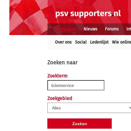
Voorpagina
Nieuws
Forums
In
Over ons
Social
Ledenlijst
Wie onlin
Zoeken naar
Zoekterm
Zoekgebied