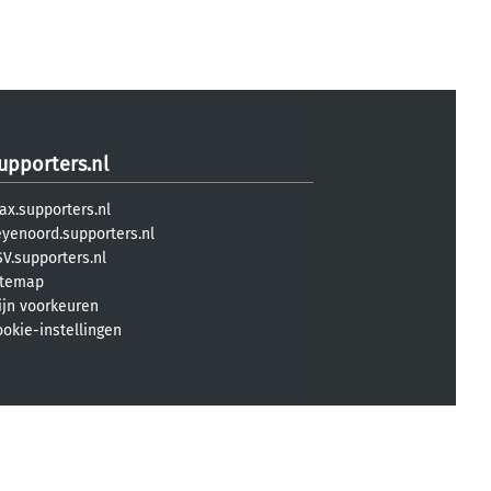
upporters.nl
ax.supporters.nl
eyenoord.supporters.nl
V.supporters.nl
itemap
ijn voorkeuren
ookie-instellingen