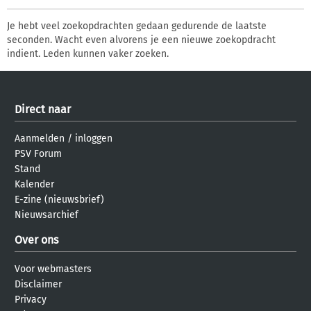
Je hebt veel zoekopdrachten gedaan gedurende de laatste
seconden. Wacht even alvorens je een nieuwe zoekopdracht
indient. Leden kunnen vaker zoeken.
Direct naar
Aanmelden
/
inloggen
PSV Forum
Stand
Kalender
E-zine (nieuwsbrief)
Nieuwsarchief
Over ons
Voor webmasters
Disclaimer
Privacy