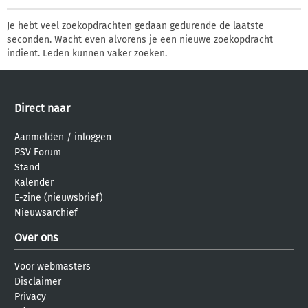
Je hebt veel zoekopdrachten gedaan gedurende de laatste
seconden. Wacht even alvorens je een nieuwe zoekopdracht
indient. Leden kunnen vaker zoeken.
Direct naar
Aanmelden
/
inloggen
PSV Forum
Stand
Kalender
E-zine (nieuwsbrief)
Nieuwsarchief
Over ons
Voor webmasters
Disclaimer
Privacy