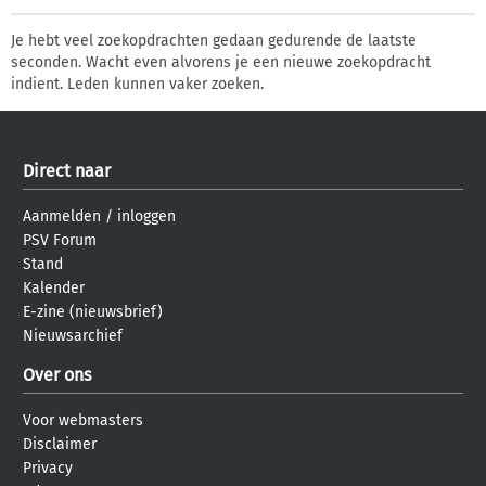
Je hebt veel zoekopdrachten gedaan gedurende de laatste
seconden. Wacht even alvorens je een nieuwe zoekopdracht
indient. Leden kunnen vaker zoeken.
Direct naar
Aanmelden
/
inloggen
PSV Forum
Stand
Kalender
E-zine (nieuwsbrief)
Nieuwsarchief
Over ons
Voor webmasters
Disclaimer
Privacy