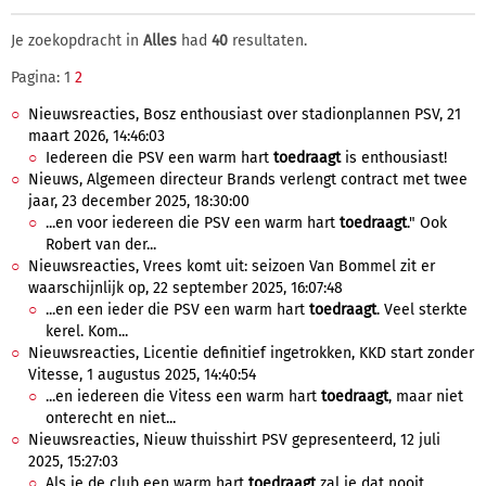
Je zoekopdracht in
Alles
had
40
resultaten.
Pagina: 1
2
Nieuwsreacties, Bosz enthousiast over stadionplannen PSV, 21
maart 2026, 14:46:03
Iedereen die PSV een warm hart
toedraagt
is enthousiast!
Nieuws, Algemeen directeur Brands verlengt contract met twee
jaar, 23 december 2025, 18:30:00
...en voor iedereen die PSV een warm hart
toedraagt
." Ook
Robert van der...
Nieuwsreacties, Vrees komt uit: seizoen Van Bommel zit er
waarschijnlijk op, 22 september 2025, 16:07:48
...en een ieder die PSV een warm hart
toedraagt
. Veel sterkte
kerel. Kom...
Nieuwsreacties, Licentie definitief ingetrokken, KKD start zonder
Vitesse, 1 augustus 2025, 14:40:54
...en iedereen die Vitess een warm hart
toedraagt
, maar niet
onterecht en niet...
Nieuwsreacties, Nieuw thuisshirt PSV gepresenteerd, 12 juli
2025, 15:27:03
Als je de club een warm hart
toedraagt
zal je dat nooit