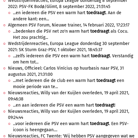
Wedstrijdenreacties, Europa League donderdag 8 september
2022: PSV-FK Bodø/Glimt, 8 september 2022, 21:51:45
...en iedereen die PSV een warm hart
toedraagt
. Aan de
andere kant: een...
Algemeen PSV Forum, Nieuwe trainer, 14 februari 2022, 17:23:17
...bedenken die PSV net zo'n warm hart
toedraagt
als Cocu.
Het zou prachtig...
Wedstrijdenreacties, Europa League donderdag 30 september
2021: SK Sturm Graz-PSV, 1 oktober 2021, 18:45:37
...zelfs iedereen die PSV een warm hart
toedraagt
. Verstandig
om hem tot...
Nieuws, Officieel: Carlos Vinícius op huurbasis naar PSV, 31
augustus 2021, 21:31:00
...met iedereen die de club een warm hart
toedraagt
een
mooie periode van te...
Nieuwsreacties, Willy van der Kuijlen overleden, 19 april 2021,
09:46:38
...en aan iedereen die PSV een warm hart
toedraagt
!
Nieuwsreacties, Willy van der Kuijlen overleden, 19 april 2021,
09:24:44
...voor iedereen die PSV een warm hart
toedraagt
. Een PSV-
icoon is heengegaan....
Nieuwsreacties, FC Twente: 'Wij hebben PSV aangegeven wat we