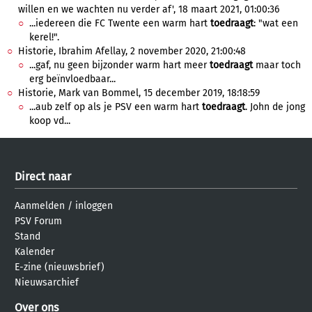
willen en we wachten nu verder af', 18 maart 2021, 01:00:36
...iedereen die FC Twente een warm hart
toedraagt
: "wat een
kerel!".
Historie, Ibrahim Afellay, 2 november 2020, 21:00:48
...gaf, nu geen bijzonder warm hart meer
toedraagt
maar toch
erg beïnvloedbaar...
Historie, Mark van Bommel, 15 december 2019, 18:18:59
...aub zelf op als je PSV een warm hart
toedraagt
. John de jong
koop vd...
Direct naar
Aanmelden
/
inloggen
PSV Forum
Stand
Kalender
E-zine (nieuwsbrief)
Nieuwsarchief
Over ons