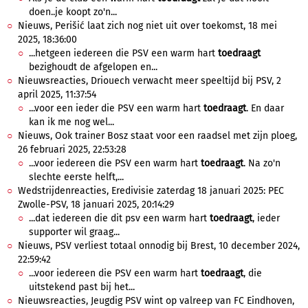
doen..je koopt zo'n...
Nieuws, Perišić laat zich nog niet uit over toekomst, 18 mei
2025, 18:36:00
...hetgeen iedereen die PSV een warm hart
toedraagt
bezighoudt de afgelopen en...
Nieuwsreacties, Driouech verwacht meer speeltijd bij PSV, 2
april 2025, 11:37:54
...voor een ieder die PSV een warm hart
toedraagt
. En daar
kan ik me nog wel...
Nieuws, Ook trainer Bosz staat voor een raadsel met zijn ploeg,
26 februari 2025, 22:53:28
...voor iedereen die PSV een warm hart
toedraagt
. Na zo'n
slechte eerste helft,...
Wedstrijdenreacties, Eredivisie zaterdag 18 januari 2025: PEC
Zwolle-PSV, 18 januari 2025, 20:14:29
...dat iedereen die dit psv een warm hart
toedraagt
, ieder
supporter wil graag...
Nieuws, PSV verliest totaal onnodig bij Brest, 10 december 2024,
22:59:42
...voor iedereen die PSV een warm hart
toedraagt
, die
uitstekend past bij het...
Nieuwsreacties, Jeugdig PSV wint op valreep van FC Eindhoven,