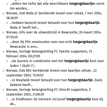
...willen het liefst dat alle beschikbare
toegangskaartje
s eerst
los worden...
Nieuws, Ook Roda JC berekende teveel voor uitvak, 7 mei 2004,
18:36:59
...hebben bezocht teveel betaald voor hun
toegangskaartje
.
Roda JC heeft het...
Nieuws, Info over de uitwedstrijd in Newcastle, 26 maart 2004,
01:35:45
...deze bij PSV omwisselen voor een echt
toegangskaartje
.
Newcastle is een...
Nieuws, Geringe belangstelling FC Twente supporters, 13
februari 2004, 00:27:05
...De busreis in combinatie met het
toegangskaartje
kost voor
leden ? 26,00 (?...
Nieuws, Ook RKC berekende teveel voor kaartjes uitvak , 22
september 2003, 11:29:52
...in Waalwijk teveel betaald voor hun
toegangskaartje
. Zoals
bekend heeft...
Nieuws, Geringe belangstelling FC Utrecht supporters, 5
september 2003, 21:06:39
...in Eindhoven. De treinreis inclusief
toegangskaartje
kost bij
de...