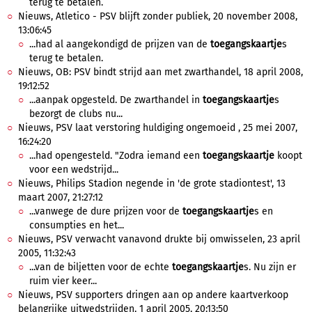
terug te betalen.
Nieuws, Atletico - PSV blijft zonder publiek, 20 november 2008,
13:06:45
...had al aangekondigd de prijzen van de
toegangskaartje
s
terug te betalen.
Nieuws, OB: PSV bindt strijd aan met zwarthandel, 18 april 2008,
19:12:52
...aanpak opgesteld. De zwarthandel in
toegangskaartje
s
bezorgt de clubs nu...
Nieuws, PSV laat verstoring huldiging ongemoeid , 25 mei 2007,
16:24:20
...had opengesteld. "Zodra iemand een
toegangskaartje
koopt
voor een wedstrijd...
Nieuws, Philips Stadion negende in 'de grote stadiontest', 13
maart 2007, 21:27:12
...vanwege de dure prijzen voor de
toegangskaartje
s en
consumpties en het...
Nieuws, PSV verwacht vanavond drukte bij omwisselen, 23 april
2005, 11:32:43
...van de biljetten voor de echte
toegangskaartje
s. Nu zijn er
ruim vier keer...
Nieuws, PSV supporters dringen aan op andere kaartverkoop
belangrijke uitwedstrijden, 1 april 2005, 20:13:50