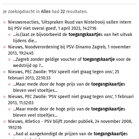
Je zoekopdracht in
Alles
had
22
resultaten.
Nieuwsreacties, 'Uitspraken Ruud van Nistelrooij vallen intern
bij PSV niet overal goed', 1 april 2023, 14:27:16
...is.(laat ze bijvoorbeeld de
toegangskaartje
s van het uitvak
tijdens die...
Nieuws, Noodverordening bij PSV-Dinamo Zagreb, 1 november
2013, 19:24:45
...Zagreb zonder geldige voucher of
toegangskaartje
voor de
wedstrijd op 7...
Nieuws, PEC Zwolle: 'PSV speelt niet graag tegen ons', 25
februari 2013, 22:10:33
...Maar mede door de hoge prijs van de
toegangskaartje
s
bleven veel stoeltjes...
Nieuws, PEC Zwolle: 'PSV speelt niet graag tegen ons', 1 februari
2013, 11:32:03
...Maar mede door de hoge prijs van de
toegangskaartje
s
bleven veel stoeltjes...
Nieuws, Atletico - PSV blijft zonder publiek, 24 november 2008,
19:12:16
...had al aangekondigd de prijzen van de
toegangskaartje
s