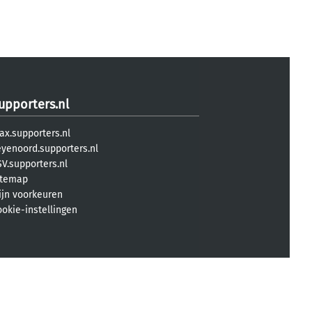
upporters.nl
ax.supporters.nl
eyenoord.supporters.nl
V.supporters.nl
itemap
ijn voorkeuren
ookie-instellingen