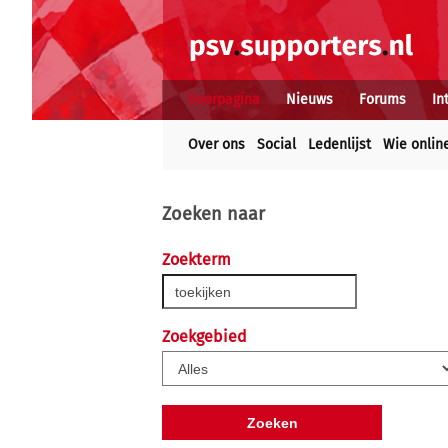
Voorpagina
Nieuws
Forums
In
Over ons
Social
Ledenlijst
Wie onlin
Zoeken naar
Zoekterm
Zoekgebied