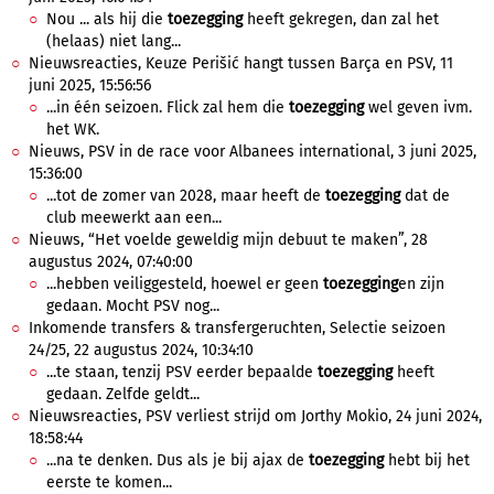
Nou ... als hij die
toezegging
heeft gekregen, dan zal het
(helaas) niet lang...
Nieuwsreacties, Keuze Perišić hangt tussen Barça en PSV, 11
juni 2025, 15:56:56
...in één seizoen. Flick zal hem die
toezegging
wel geven ivm.
het WK.
Nieuws, PSV in de race voor Albanees international, 3 juni 2025,
15:36:00
...tot de zomer van 2028, maar heeft de
toezegging
dat de
club meewerkt aan een...
Nieuws, “Het voelde geweldig mijn debuut te maken”, 28
augustus 2024, 07:40:00
...hebben veiliggesteld, hoewel er geen
toezegging
en zijn
gedaan. Mocht PSV nog...
Inkomende transfers & transfergeruchten, Selectie seizoen
24/25, 22 augustus 2024, 10:34:10
...te staan, tenzij PSV eerder bepaalde
toezegging
heeft
gedaan. Zelfde geldt...
Nieuwsreacties, PSV verliest strijd om Jorthy Mokio, 24 juni 2024,
18:58:44
...na te denken. Dus als je bij ajax de
toezegging
hebt bij het
eerste te komen...