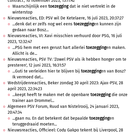
contract', 10 november 2023, 15:11:42
Waarschijnlijk een
toezegging
dat ie niet vertrekt in de
winterstop
Nieuwsreacties, ED: PSV wil De Ketelaere, 16 juli 2023, 20:37:27
...denk dat er zelfs nog wel eens
toezegging
en kunnen zijn
gedaan naar Bosz...
Nieuwsreacties, VI: Xavi misschien verhuurd door PSG, 16 juli
2023, 12:32:47
...PSG hem met een gerust hart allerlei
toezegging
en maken.
Allicht is de...
Nieuwsreacties, PSV TV: 'Zowel PSV als ik hebben honger om te
presteren', 12 juni 2023, 16:31:57
...Guti te verleiden hier te blijven bij
toezegging
en van Bosz?
Ik vermoed dat...
Wedstrijdenreacties, Beker zondag 30 april 2023: Ajax-PSV, 28
april 2023, 22:34:23
...keept heeft te maken met de openbare
toezegging
die onze
trainer aan Drommel...
Algemeen PSV Forum, Ruud van Nistelrooij, 24 januari 2023,
20:47:34
...gaan nu. En dat betekent dat bepaalde
toezegging
en
teruggedraaid moeten...
Nieuwsreacties, Officieel: Cody Gakpo tekent bij Liverpool, 28