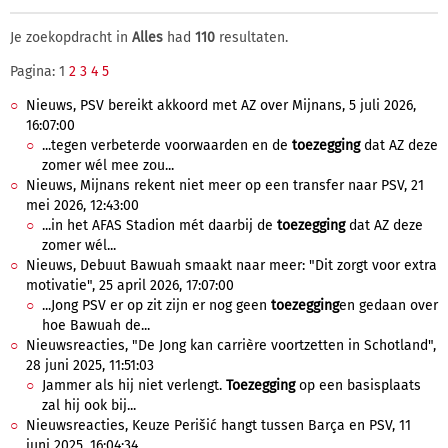
Je zoekopdracht in
Alles
had
110
resultaten.
Pagina: 1
2
3
4
5
Nieuws, PSV bereikt akkoord met AZ over Mijnans, 5 juli 2026,
16:07:00
...tegen verbeterde voorwaarden en de
toezegging
dat AZ deze
zomer wél mee zou...
Nieuws, Mijnans rekent niet meer op een transfer naar PSV, 21
mei 2026, 12:43:00
...in het AFAS Stadion mét daarbij de
toezegging
dat AZ deze
zomer wél...
Nieuws, Debuut Bawuah smaakt naar meer: "Dit zorgt voor extra
motivatie", 25 april 2026, 17:07:00
...Jong PSV er op zit zijn er nog geen
toezegging
en gedaan over
hoe Bawuah de...
Nieuwsreacties, "De Jong kan carrière voortzetten in Schotland",
28 juni 2025, 11:51:03
Jammer als hij niet verlengt.
Toezegging
op een basisplaats
zal hij ook bij...
Nieuwsreacties, Keuze Perišić hangt tussen Barça en PSV, 11
juni 2025, 16:04:34