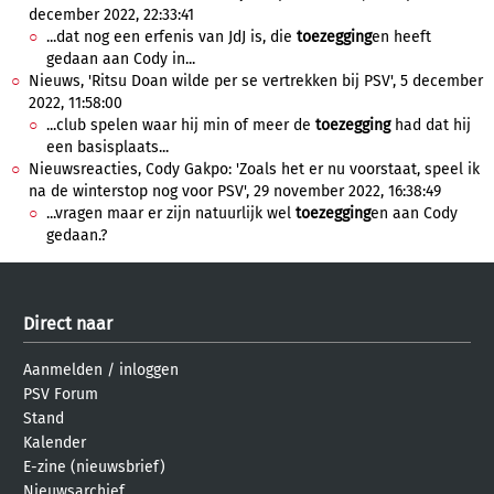
december 2022, 22:33:41
...dat nog een erfenis van JdJ is, die
toezegging
en heeft
gedaan aan Cody in...
Nieuws, 'Ritsu Doan wilde per se vertrekken bij PSV', 5 december
2022, 11:58:00
...club spelen waar hij min of meer de
toezegging
had dat hij
een basisplaats...
Nieuwsreacties, Cody Gakpo: 'Zoals het er nu voorstaat, speel ik
na de winterstop nog voor PSV', 29 november 2022, 16:38:49
...vragen maar er zijn natuurlijk wel
toezegging
en aan Cody
gedaan.?
Direct naar
Aanmelden
/
inloggen
PSV Forum
Stand
Kalender
E-zine (nieuwsbrief)
Nieuwsarchief