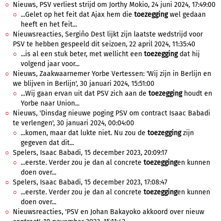
Nieuws, PSV verliest strijd om Jorthy Mokio, 24 juni 2024, 17:49:00
...Gelet op het feit dat Ajax hem die
toezegging
wel gedaan
heeft en het feit...
Nieuwsreacties, Sergiño Dest lijkt zijn laatste wedstrijd voor
PSV te hebben gespeeld dit seizoen, 22 april 2024, 11:35:40
...is al een stuk beter, met wellicht een
toezegging
dat hij
volgend jaar voor...
Nieuws, Zaakwaarnemer Yorbe Vertessen: 'Wij zijn in Berlijn en
we blijven in Berlijn', 30 januari 2024, 15:51:00
...Wij gaan ervan uit dat PSV zich aan de
toezegging
houdt en
Yorbe naar Union...
Nieuws, 'Dinsdag nieuwe poging PSV om contract Isaac Babadi
te verlengen', 30 januari 2024, 00:04:00
...komen, maar dat lukte niet. Nu zou de
toezegging
zijn
gegeven dat dit...
Spelers, Isaac Babadi, 15 december 2023, 20:09:17
...eerste. Verder zou je dan al concrete
toezegging
en kunnen
doen over...
Spelers, Isaac Babadi, 15 december 2023, 17:08:47
...eerste. Verder zou je dan al concrete
toezegging
en kunnen
doen over...
Nieuwsreacties, 'PSV en Johan Bakayoko akkoord over nieuw