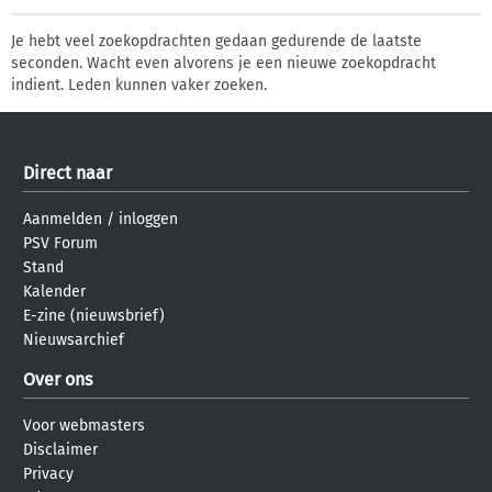
Je hebt veel zoekopdrachten gedaan gedurende de laatste
seconden. Wacht even alvorens je een nieuwe zoekopdracht
indient. Leden kunnen vaker zoeken.
Direct naar
Aanmelden
/
inloggen
PSV Forum
Stand
Kalender
E-zine (nieuwsbrief)
Nieuwsarchief
Over ons
Voor webmasters
Disclaimer
Privacy