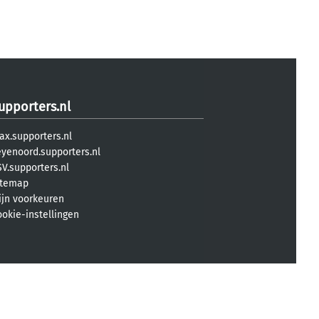
upporters.nl
ax.supporters.nl
eyenoord.supporters.nl
V.supporters.nl
itemap
ijn voorkeuren
ookie-instellingen