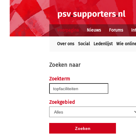
Voorpagina
Nieuws
Forums
In
Over ons
Social
Ledenlijst
Wie onlin
Zoeken naar
Zoekterm
Zoekgebied