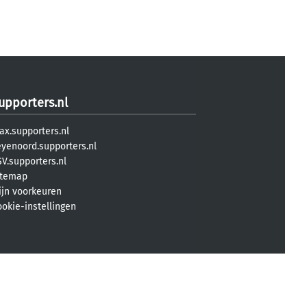
upporters.nl
ax.supporters.nl
eyenoord.supporters.nl
V.supporters.nl
itemap
ijn voorkeuren
ookie-instellingen