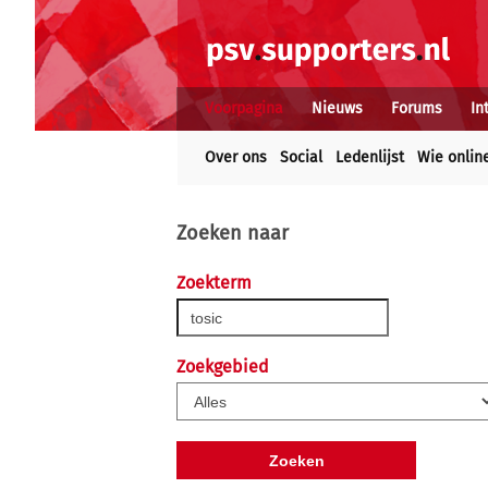
Voorpagina
Nieuws
Forums
In
Over ons
Social
Ledenlijst
Wie onlin
Zoeken naar
Zoekterm
Zoekgebied