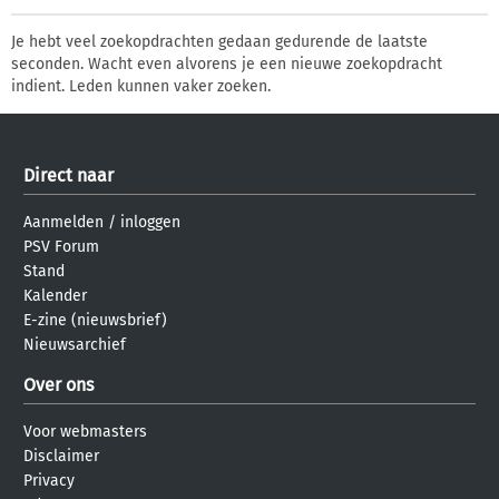
Je hebt veel zoekopdrachten gedaan gedurende de laatste
seconden. Wacht even alvorens je een nieuwe zoekopdracht
indient. Leden kunnen vaker zoeken.
Direct naar
Aanmelden
/
inloggen
PSV Forum
Stand
Kalender
E-zine (nieuwsbrief)
Nieuwsarchief
Over ons
Voor webmasters
Disclaimer
Privacy