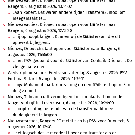
Nieuwsreacties, Driouech staat open voor
tran
sfer naar
Rangers, 6 augustus 2026, 13:14:02
...van Robert. Dat waren andere tijden
Tran
sfer88, mooi om
meegemaakt te...
Nieuwsreacties, Driouech staat open voor
tran
sfer naar
Rangers, 6 augustus 2026, 12:13:20
...hij op hoopt krijgen. Kunnen wij de
tran
sfersom die dit
oplevert bijleggen...
Nieuws, Driouech staat open voor
tran
sfer naar Rangers, 6
augustus 2026, 11:55:00
...met PSV geopend voor de
tran
sfer van Couhaib Driouech. De
vleugelaanvaller...
Wedstrijdenreacties, Eredivisie zaterdag 8 augustus 2026: PSV-
Fortuna Sittard, 6 augustus 2026, 11:36:11
...bijv. Mohamed Ihattaren zal nog op een
tran
sfer hopen. Een
ding zal niet...
Nieuws, Tillman haalt vernietigend uit en plaatst bom onder
langer verblijf bij Leverkusen, 6 augustus 2026, 10:24:00
...hoopt richting het einde van de
tran
sfermarkt meer
duidelijkheid te krijgen...
Nieuwsreacties, Rangers FC meldt zich bij PSV voor Driouech, 6
augustus 2026, 10:12:48
...het logisch dat je meedenkt over een
tran
sfer als er