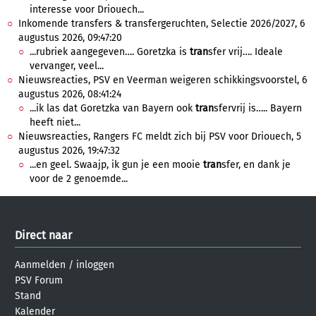
interesse voor Driouech...
Inkomende transfers & transfergeruchten, Selectie 2026/2027, 6
augustus 2026, 09:47:20
...rubriek aangegeven…. Goretzka is
tran
sfer vrij…. Ideale
vervanger, veel...
Nieuwsreacties, PSV en Veerman weigeren schikkingsvoorstel, 6
augustus 2026, 08:41:24
...ik las dat Goretzka van Bayern ook
tran
sfervrij is….. Bayern
heeft niet...
Nieuwsreacties, Rangers FC meldt zich bij PSV voor Driouech, 5
augustus 2026, 19:47:32
...en geel. Swaajp, ik gun je een mooie
tran
sfer, en dank je
voor de 2 genoemde...
Direct naar
Aanmelden
/
inloggen
PSV Forum
Stand
Kalender