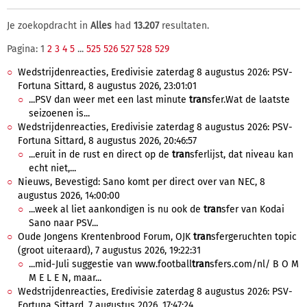
Je zoekopdracht in
Alles
had
13.207
resultaten.
Pagina: 1
2
3
4
5
...
525
526
527
528
529
Wedstrijdenreacties, Eredivisie zaterdag 8 augustus 2026: PSV-
Fortuna Sittard, 8 augustus 2026, 23:01:01
...PSV dan weer met een last minute
tran
sfer.Wat de laatste
seizoenen is...
Wedstrijdenreacties, Eredivisie zaterdag 8 augustus 2026: PSV-
Fortuna Sittard, 8 augustus 2026, 20:46:57
...eruit in de rust en direct op de
tran
sferlijst, dat niveau kan
echt niet,...
Nieuws, Bevestigd: Sano komt per direct over van NEC, 8
augustus 2026, 14:00:00
...week al liet aankondigen is nu ook de
tran
sfer van Kodai
Sano naar PSV...
Oude Jongens Krentenbrood Forum, OJK
tran
sfergeruchten topic
(groot uiteraard), 7 augustus 2026, 19:22:31
...mid-Juli suggestie van www.football
tran
sfers.com/nl/ B O M
M E L E N, maar...
Wedstrijdenreacties, Eredivisie zaterdag 8 augustus 2026: PSV-
Fortuna Sittard, 7 augustus 2026, 17:47:24