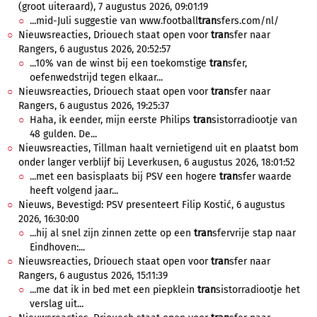
(groot uiteraard), 7 augustus 2026, 09:01:19
...mid-Juli suggestie van www.football
tran
sfers.com/nl/
Nieuwsreacties, Driouech staat open voor
tran
sfer naar
Rangers, 6 augustus 2026, 20:52:57
...10% van de winst bij een toekomstige
tran
sfer,
oefenwedstrijd tegen elkaar...
Nieuwsreacties, Driouech staat open voor
tran
sfer naar
Rangers, 6 augustus 2026, 19:25:37
Haha, ik eender, mijn eerste Philips
tran
sistorradiootje van
48 gulden. De...
Nieuwsreacties, Tillman haalt vernietigend uit en plaatst bom
onder langer verblijf bij Leverkusen, 6 augustus 2026, 18:01:52
...met een basisplaats bij PSV een hogere
tran
sfer waarde
heeft volgend jaar...
Nieuws, Bevestigd: PSV presenteert Filip Kostić, 6 augustus
2026, 16:30:00
...hij al snel zijn zinnen zette op een
tran
sfervrije stap naar
Eindhoven:...
Nieuwsreacties, Driouech staat open voor
tran
sfer naar
Rangers, 6 augustus 2026, 15:11:39
...me dat ik in bed met een piepklein
tran
sistorradiootje het
verslag uit...