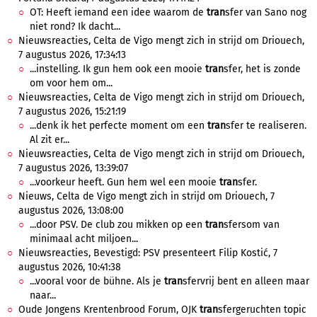
OT: Heeft iemand een idee waarom de
tran
sfer van Sano nog
niet rond? Ik dacht...
Nieuwsreacties, Celta de Vigo mengt zich in strijd om Driouech,
7 augustus 2026, 17:34:13
...instelling. Ik gun hem ook een mooie
tran
sfer, het is zonde
om voor hem om...
Nieuwsreacties, Celta de Vigo mengt zich in strijd om Driouech,
7 augustus 2026, 15:21:19
...denk ik het perfecte moment om een
tran
sfer te realiseren.
Al zit er...
Nieuwsreacties, Celta de Vigo mengt zich in strijd om Driouech,
7 augustus 2026, 13:39:07
...voorkeur heeft. Gun hem wel een mooie
tran
sfer.
Nieuws, Celta de Vigo mengt zich in strijd om Driouech, 7
augustus 2026, 13:08:00
...door PSV. De club zou mikken op een
tran
sfersom van
minimaal acht miljoen...
Nieuwsreacties, Bevestigd: PSV presenteert Filip Kostić, 7
augustus 2026, 10:41:38
...vooral voor de bühne. Als je
tran
sfervrij bent en alleen maar
naar...
Oude Jongens Krentenbrood Forum, OJK
tran
sfergeruchten topic