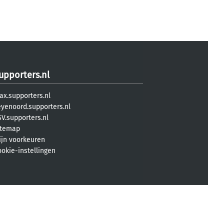
upporters.nl
ax.supporters.nl
eyenoord.supporters.nl
V.supporters.nl
itemap
ijn voorkeuren
ookie-instellingen