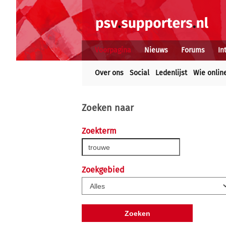
Voorpagina
Nieuws
Forums
In
Over ons
Social
Ledenlijst
Wie onlin
Zoeken naar
Zoekterm
Zoekgebied