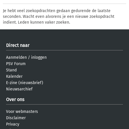
Je hebt veel zoekopdrachten gedaan gedurende de laatste
seconden. Wacht even alvorens je een nieuwe zoekopdracht
indient. Leden kunnen vaker zoeken.
Direct naar
Aanmelden
/
inloggen
PSV Forum
Stand
Kalender
E-zine (nieuwsbrief)
Nieuwsarchief
Over ons
Voor webmasters
Disclaimer
Privacy