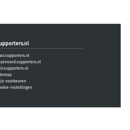
upporters.nl
ax.supporters.nl
eyenoord.supporters.nl
V.supporters.nl
itemap
ijn voorkeuren
ookie-instellingen