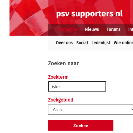
Voorpagina
Nieuws
Forums
In
Over ons
Social
Ledenlijst
Wie onlin
Zoeken naar
Zoekterm
Zoekgebied